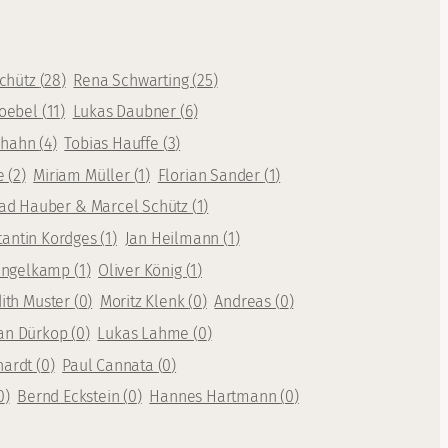
Schütz
(
28
)
Rena Schwarting
(
25
)
oebel
(
11
)
Lukas Daubner
(
6
)
rhahn
(
4
)
Tobias Hauffe
(
3
)
te
(
2
)
Miriam Müller
(
1
)
Florian Sander
(
1
)
ad Hauber & Marcel Schütz
(
1
)
tantin Kordges
(
1
)
Jan Heilmann
(
1
)
Mengelkamp
(
1
)
Oliver König
(
1
)
dith Muster
(
0
)
Moritz Klenk
(
0
)
Andreas
(
0
)
an Dürkop
(
0
)
Lukas Lahme
(
0
)
hardt
(
0
)
Paul Cannata
(
0
)
0
)
Bernd Eckstein
(
0
)
Hannes Hartmann
(
0
)