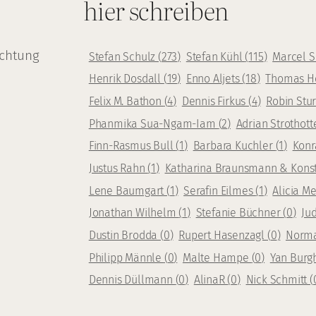
hier schreiben
achtung
Stefan Schulz
(
273
)
Stefan Kühl
(
115
)
Marcel 
Henrik Dosdall
(
19
)
Enno Aljets
(
18
)
Thomas H
Felix M. Bathon
(
4
)
Dennis Firkus
(
4
)
Robin Stu
Phanmika Sua-Ngam-Iam
(
2
)
Adrian Strothot
Finn-Rasmus Bull
(
1
)
Barbara Kuchler
(
1
)
Konr
Justus Rahn
(
1
)
Katharina Braunsmann & Kons
Lene Baumgart
(
1
)
Serafin Eilmes
(
1
)
Alicia 
Jonathan Wilhelm
(
1
)
Stefanie Büchner
(
0
)
Ju
Dustin Brodda
(
0
)
Rupert Hasenzagl
(
0
)
Norm
Philipp Männle
(
0
)
Malte Hampe
(
0
)
Yan Burg
Dennis Düllmann
(
0
)
AlinaR
(
0
)
Nick Schmitt
(