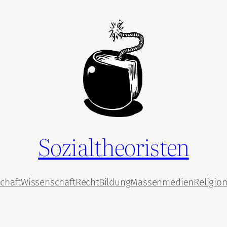
Sozialtheoristen
chaft
Wissenschaft
Recht
Bildung
Massenmedien
Religio