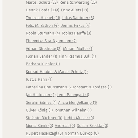
Marcel Schütz
(
28
)
Rena Schwarting
(
25
)
Henrik Dosdall
(
19
)
Enno Aljets
(
18
)
Thomas Hoebel
(
11
)
Lukas Daubner
(
6
)
Felix M. Bathon
(
4
)
Dennis Firkus
(
4
)
Robin Sturhahn
(
4
)
Tobias Hauffe
(
3
)
Phanmika Sua-Ngam-Iam
(
2
)
Adrian Strothotte
(
2
)
Miriam Müller
(
1
)
Florian Sander
(
1
)
Finn-Rasmus Bull
(
1
)
Barbara Kuchler
(
1
)
Konrad Hauber & Marcel Schütz
(
1
)
Justus Rahn
(
1
)
Katharina Braunsmann & Konstantin Kordges
(
1
)
Jan Heilmann
(
1
)
Lene Baumgart
(
1
)
Serafin Eilmes
(
1
)
Alicia Mengelkamp
(
1
)
Oliver König
(
1
)
Jonathan Wilhelm
(
1
)
Stefanie Büchner
(
0
)
Judith Muster
(
0
)
Moritz Klenk
(
0
)
Andreas
(
0
)
Dustin Brodda
(
0
)
Rupert Hasenzagl
(
0
)
Norman Dürkop
(
0
)