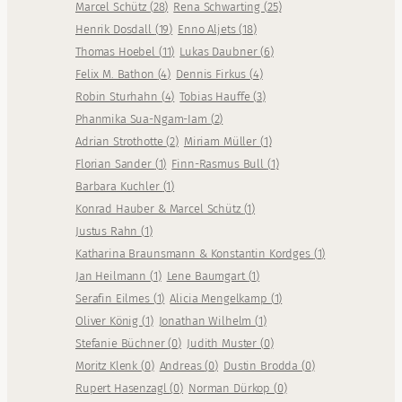
Marcel Schütz
(
28
)
Rena Schwarting
(
25
)
Henrik Dosdall
(
19
)
Enno Aljets
(
18
)
Thomas Hoebel
(
11
)
Lukas Daubner
(
6
)
Felix M. Bathon
(
4
)
Dennis Firkus
(
4
)
Robin Sturhahn
(
4
)
Tobias Hauffe
(
3
)
Phanmika Sua-Ngam-Iam
(
2
)
Adrian Strothotte
(
2
)
Miriam Müller
(
1
)
Florian Sander
(
1
)
Finn-Rasmus Bull
(
1
)
Barbara Kuchler
(
1
)
Konrad Hauber & Marcel Schütz
(
1
)
Justus Rahn
(
1
)
Katharina Braunsmann & Konstantin Kordges
(
1
)
Jan Heilmann
(
1
)
Lene Baumgart
(
1
)
Serafin Eilmes
(
1
)
Alicia Mengelkamp
(
1
)
Oliver König
(
1
)
Jonathan Wilhelm
(
1
)
Stefanie Büchner
(
0
)
Judith Muster
(
0
)
Moritz Klenk
(
0
)
Andreas
(
0
)
Dustin Brodda
(
0
)
Rupert Hasenzagl
(
0
)
Norman Dürkop
(
0
)