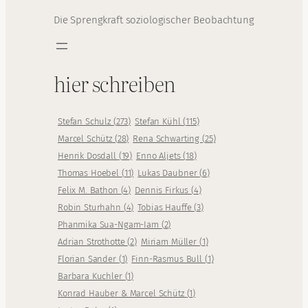
Die Sprengkraft soziologischer Beobachtung
hier schreiben
Stefan Schulz
(
273
)
Stefan Kühl
(
115
)
Marcel Schütz
(
28
)
Rena Schwarting
(
25
)
Henrik Dosdall
(
19
)
Enno Aljets
(
18
)
Thomas Hoebel
(
11
)
Lukas Daubner
(
6
)
Felix M. Bathon
(
4
)
Dennis Firkus
(
4
)
Robin Sturhahn
(
4
)
Tobias Hauffe
(
3
)
Phanmika Sua-Ngam-Iam
(
2
)
Adrian Strothotte
(
2
)
Miriam Müller
(
1
)
Florian Sander
(
1
)
Finn-Rasmus Bull
(
1
)
Barbara Kuchler
(
1
)
Konrad Hauber & Marcel Schütz
(
1
)