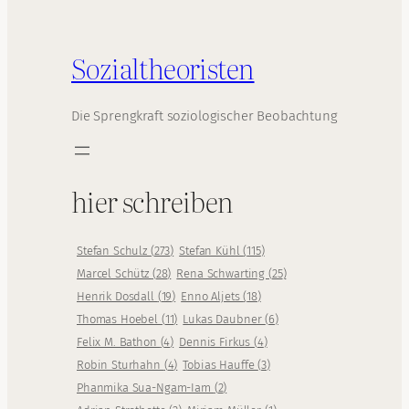
Sozialtheoristen
Die Sprengkraft soziologischer Beobachtung
hier schreiben
Stefan Schulz
(
273
)
Stefan Kühl
(
115
)
Marcel Schütz
(
28
)
Rena Schwarting
(
25
)
Henrik Dosdall
(
19
)
Enno Aljets
(
18
)
Thomas Hoebel
(
11
)
Lukas Daubner
(
6
)
Felix M. Bathon
(
4
)
Dennis Firkus
(
4
)
Robin Sturhahn
(
4
)
Tobias Hauffe
(
3
)
Phanmika Sua-Ngam-Iam
(
2
)