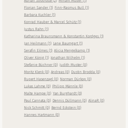
Adrian Strothotte
(
2
)
Miriam Müller
(
1
)
Florian Sander
(
1
)
Finn-Rasmus Bull
(
1
)
Barbara Kuchler
(
1
)
Konrad Hauber & Marcel Schütz
(
1
)
Justus Rahn
(
1
)
Katharina Braunsmann & Konstantin Kordges
(
1
)
Jan Heilmann
(
1
)
Lene Baumgart
(
1
)
Serafin Eilmes
(
1
)
Alicia Mengelkamp
(
1
)
Oliver König
(
1
)
Jonathan Wilhelm
(
1
)
Stefanie Büchner
(
0
)
Judith Muster
(
0
)
Moritz Klenk
(
0
)
Andreas
(
0
)
Dustin Brodda
(
0
)
Rupert Hasenzagl
(
0
)
Norman Dürkop
(
0
)
Lukas Lahme
(
0
)
Philipp Männle
(
0
)
Malte Hampe
(
0
)
Yan Burghardt
(
0
)
Paul Cannata
(
0
)
Dennis Düllmann
(
0
)
AlinaR
(
0
)
Nick Schmitt
(
0
)
Bernd Eckstein
(
0
)
Hannes Hartmann
(
0
)