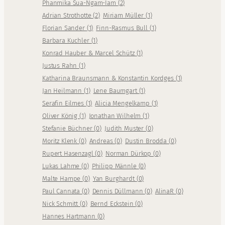
Phanmika Sua-Ngam-Iam
(
2
)
Adrian Strothotte
(
2
)
Miriam Müller
(
1
)
Florian Sander
(
1
)
Finn-Rasmus Bull
(
1
)
Barbara Kuchler
(
1
)
Konrad Hauber & Marcel Schütz
(
1
)
Justus Rahn
(
1
)
Katharina Braunsmann & Konstantin Kordges
(
1
)
Jan Heilmann
(
1
)
Lene Baumgart
(
1
)
Serafin Eilmes
(
1
)
Alicia Mengelkamp
(
1
)
Oliver König
(
1
)
Jonathan Wilhelm
(
1
)
Stefanie Büchner
(
0
)
Judith Muster
(
0
)
Moritz Klenk
(
0
)
Andreas
(
0
)
Dustin Brodda
(
0
)
Rupert Hasenzagl
(
0
)
Norman Dürkop
(
0
)
Lukas Lahme
(
0
)
Philipp Männle
(
0
)
Malte Hampe
(
0
)
Yan Burghardt
(
0
)
Paul Cannata
(
0
)
Dennis Düllmann
(
0
)
AlinaR
(
0
)
Nick Schmitt
(
0
)
Bernd Eckstein
(
0
)
Hannes Hartmann
(
0
)