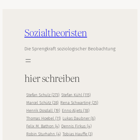
Sozialtheoristen
Die Sprengkraft soziologischer Beobachtung
hier schreiben
Stefan Schulz
(
273
)
Stefan Kühl
(
115
)
Marcel Schütz
(
28
)
Rena Schwarting
(
25
)
Henrik Dosdall
(
19
)
Enno Aljets
(
18
)
Thomas Hoebel
(
11
)
Lukas Daubner
(
6
)
Felix M. Bathon
(
4
)
Dennis Firkus
(
4
)
Robin Sturhahn
(
4
)
Tobias Hauffe
(
3
)