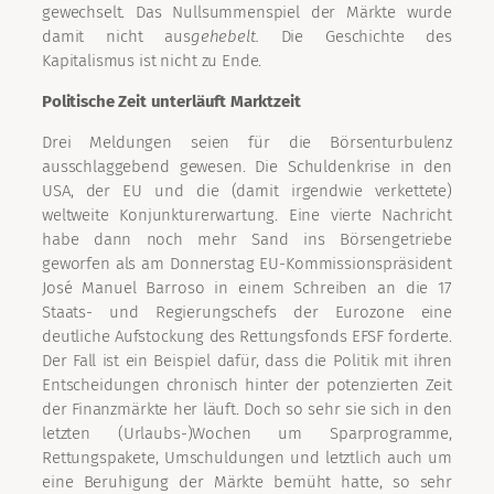
gewechselt. Das Nullsummenspiel der Märkte wurde
damit nicht aus
gehebelt.
Die Geschichte des
Kapitalismus ist nicht zu Ende.
Politische Zeit unterläuft Marktzeit
Drei Meldungen seien für die Börsenturbulenz
ausschlaggebend gewesen. Die Schuldenkrise in den
USA, der EU und die (damit irgendwie verkettete)
weltweite Konjunkturerwartung. Eine vierte Nachricht
habe dann noch mehr Sand ins Börsengetriebe
geworfen als am Donnerstag EU-Kommissionspräsident
José Manuel Barroso in einem Schreiben an die 17
Staats- und Regierungschefs der Eurozone eine
deutliche Aufstockung des Rettungsfonds EFSF forderte.
Der Fall ist ein Beispiel dafür, dass die Politik mit ihren
Entscheidungen chronisch hinter der potenzierten Zeit
der Finanzmärkte her läuft. Doch so sehr sie sich in den
letzten (Urlaubs-)Wochen um Sparprogramme,
Rettungspakete, Umschuldungen und letztlich auch um
eine Beruhigung der Märkte bemüht hatte, so sehr