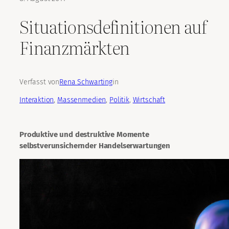
Situationsdefinitionen auf
Finanzmärkten
Verfasst von
Rena Schwarting
in
Interaktion
, 
Massenmedien
, 
Politik
, 
Wirtschaft
Produktive und destruktive Momente
selbstverunsichernder Handelserwartungen