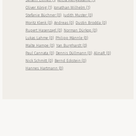
Oliver König
(
1
)
Jonathan Wilhelm
(
1
)
Stefanie Büchner
(
0
)
Judith Muster
(
0
)
Moritz Klenk
(
0
)
Andreas
(
0
)
Dustin Brodda
(
0
)
Rupert Hasenzagl
(
0
)
Norman Dürkop
(
0
)
Lukas Lahme
(
0
)
Philipp Männle
(
0
)
Malte Hampe
(
0
)
Yan Burghardt
(
0
)
Paul Cannata
(
0
)
Dennis Düllmann
(
0
)
AlinaR
(
0
)
Nick Schmitt
(
0
)
Bernd Eckstein
(
0
)
Hannes Hartmann
(
0
)