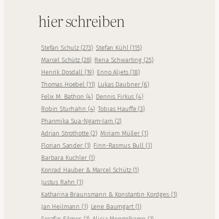
hier schreiben
Stefan Schulz
(
273
)
Stefan Kühl
(
115
)
Marcel Schütz
(
28
)
Rena Schwarting
(
25
)
Henrik Dosdall
(
19
)
Enno Aljets
(
18
)
Thomas Hoebel
(
11
)
Lukas Daubner
(
6
)
Felix M. Bathon
(
4
)
Dennis Firkus
(
4
)
Robin Sturhahn
(
4
)
Tobias Hauffe
(
3
)
Phanmika Sua-Ngam-Iam
(
2
)
Adrian Strothotte
(
2
)
Miriam Müller
(
1
)
Florian Sander
(
1
)
Finn-Rasmus Bull
(
1
)
Barbara Kuchler
(
1
)
Konrad Hauber & Marcel Schütz
(
1
)
Justus Rahn
(
1
)
Katharina Braunsmann & Konstantin Kordges
(
1
)
Jan Heilmann
(
1
)
Lene Baumgart
(
1
)
Serafin Eilmes
(
1
)
Alicia Mengelkamp
(
1
)