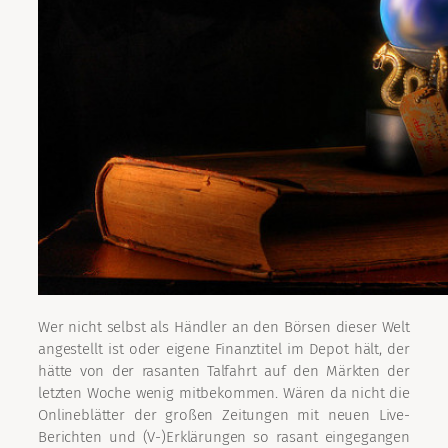
Wer nicht selbst als Händler an den Börsen dieser Welt
angestellt ist oder eigene Finanztitel im Depot hält, der
hätte von der rasanten Talfahrt auf den Märkten der
letzten Woche wenig mitbekommen. Wären da nicht die
Onlineblätter der großen Zeitungen mit neuen Live-
Berichten und (V-)Erklärungen so rasant eingegangen