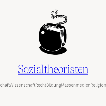
Sozialtheoristen
chaft
Wissenschaft
Recht
Bildung
Massenmedien
Religio