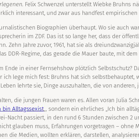
erlegenen
. Felix Schwenzel unterstellt Wiebke Bruhns nä
irklich interessant, und zwar aus handfest empirischen
rnalistischen Biographien überhaupt. Wo sie auch war, s
echerin im ZDF. Das ist so lange her, dass der öffentl
. Zehn Jahre zuvor, 1961, hat sie als dreiundzwanzigjäh
g das DDR-Regime, das gerade die Mauer baute, mit dem
m Ende in einer Fernsehshow plötzlich Selbstschutz? D
ich lege mich fest: Bruhns hat sich selbstbehauptet, w
r Leben lehrte sie, Dinge auszuhalten, die von andere
alten, die jungen Frauen waren es. Allen voran Julia Sc
h bin Alltagssexist
„, sondern ein ehrliches „Ich bin all
ei-Nacht passiert, in den rund 6 Stunden zwischen 2 u
nicht glauben muss, Erfahrungen vorgetragen – ohne Mo
n die Medien, wollten erklären, darstellen, analysieren