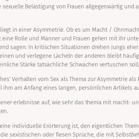
e sexuelle Belästigung von Frauen allgegenwärtig und
g liegt in einer Asymmetrie. Ob es um Macht / Ohnmach
elt eine Rolle und Männer und Frauen gehen mit ihr un
end sagen: In kritischen Situationen drehen Jungs ehe
einen und verlegene Lächeln der anderen bleibt häufig
inliche Stärke tatsächliche Schwächen vertuschen soll,
lsches‘ Verhalten vom Sex als Thema zur Asymmetrie als
iel ihm am Anfang eines langen, persönlichen Artikels au
gener erlebnisse auf, wie sehr das thema mit macht- u
gen.
 eine individuelle Erörterung ist, den eigentlichen Th
 die sexistischen oder fiesen Sprüche, die mit
Selbstbe