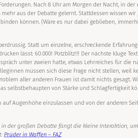
e Forderungen. Nach 8 Uhr am Morgen der Nacht, in der
ts mehr aus der Debatte gelernt. Stattdessen wissen wir
nbinden können. (Wäre es nur dabei geblieben, immerh
erdrüssig. Statt um einzelne, erschreckende Erfahrun
ücken lässt: 60.000! Potzblitz!!! Der nächste kluge Text
espräch unter zweien hatte, etwas Lehrreiches für die
eginnen müssen sich diese Frage nicht stellen, weil ke
blem aller anderen Frauen ist damit nichts gesagt. Wie 
as selbstbehaupten von Stärke und Schlagfertigkeit kön
 sich auf Augenhöhe einzulassen und von der anderen Se
 in der großen Debatte fängt die kleine Interaktion, um
t:
Prüder in Waffen – FAZ