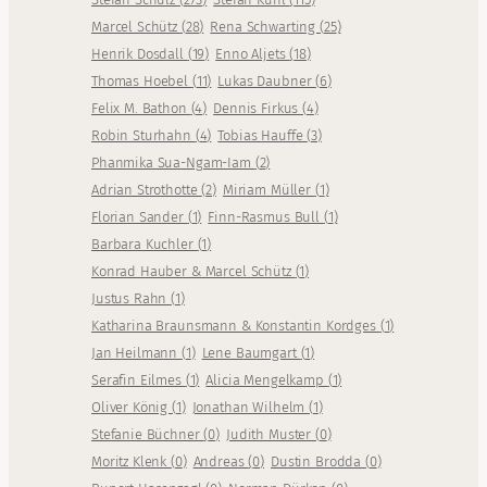
Marcel Schütz
(
28
)
Rena Schwarting
(
25
)
Henrik Dosdall
(
19
)
Enno Aljets
(
18
)
Thomas Hoebel
(
11
)
Lukas Daubner
(
6
)
Felix M. Bathon
(
4
)
Dennis Firkus
(
4
)
Robin Sturhahn
(
4
)
Tobias Hauffe
(
3
)
Phanmika Sua-Ngam-Iam
(
2
)
Adrian Strothotte
(
2
)
Miriam Müller
(
1
)
Florian Sander
(
1
)
Finn-Rasmus Bull
(
1
)
Barbara Kuchler
(
1
)
Konrad Hauber & Marcel Schütz
(
1
)
Justus Rahn
(
1
)
Katharina Braunsmann & Konstantin Kordges
(
1
)
Jan Heilmann
(
1
)
Lene Baumgart
(
1
)
Serafin Eilmes
(
1
)
Alicia Mengelkamp
(
1
)
Oliver König
(
1
)
Jonathan Wilhelm
(
1
)
Stefanie Büchner
(
0
)
Judith Muster
(
0
)
Moritz Klenk
(
0
)
Andreas
(
0
)
Dustin Brodda
(
0
)