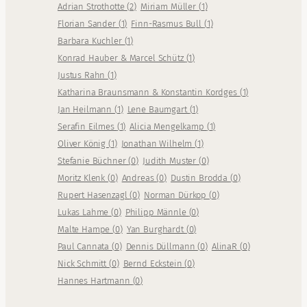
Adrian Strothotte
(
2
)
Miriam Müller
(
1
)
Florian Sander
(
1
)
Finn-Rasmus Bull
(
1
)
Barbara Kuchler
(
1
)
Konrad Hauber & Marcel Schütz
(
1
)
Justus Rahn
(
1
)
Katharina Braunsmann & Konstantin Kordges
(
1
)
Jan Heilmann
(
1
)
Lene Baumgart
(
1
)
Serafin Eilmes
(
1
)
Alicia Mengelkamp
(
1
)
Oliver König
(
1
)
Jonathan Wilhelm
(
1
)
Stefanie Büchner
(
0
)
Judith Muster
(
0
)
Moritz Klenk
(
0
)
Andreas
(
0
)
Dustin Brodda
(
0
)
Rupert Hasenzagl
(
0
)
Norman Dürkop
(
0
)
Lukas Lahme
(
0
)
Philipp Männle
(
0
)
Malte Hampe
(
0
)
Yan Burghardt
(
0
)
Paul Cannata
(
0
)
Dennis Düllmann
(
0
)
AlinaR
(
0
)
Nick Schmitt
(
0
)
Bernd Eckstein
(
0
)
Hannes Hartmann
(
0
)