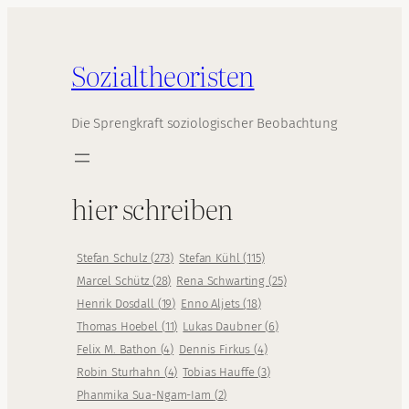
Sozialtheoristen
Die Sprengkraft soziologischer Beobachtung
hier schreiben
Stefan Schulz
(
273
)
Stefan Kühl
(
115
)
Marcel Schütz
(
28
)
Rena Schwarting
(
25
)
Henrik Dosdall
(
19
)
Enno Aljets
(
18
)
Thomas Hoebel
(
11
)
Lukas Daubner
(
6
)
Felix M. Bathon
(
4
)
Dennis Firkus
(
4
)
Robin Sturhahn
(
4
)
Tobias Hauffe
(
3
)
Phanmika Sua-Ngam-Iam
(
2
)