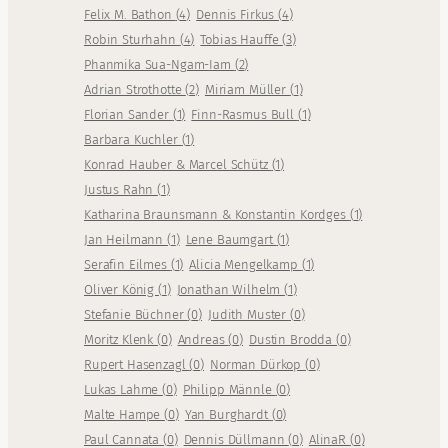
Felix M. Bathon
(
4
)
Dennis Firkus
(
4
)
Robin Sturhahn
(
4
)
Tobias Hauffe
(
3
)
Phanmika Sua-Ngam-Iam
(
2
)
Adrian Strothotte
(
2
)
Miriam Müller
(
1
)
Florian Sander
(
1
)
Finn-Rasmus Bull
(
1
)
Barbara Kuchler
(
1
)
Konrad Hauber & Marcel Schütz
(
1
)
Justus Rahn
(
1
)
Katharina Braunsmann & Konstantin Kordges
(
1
)
Jan Heilmann
(
1
)
Lene Baumgart
(
1
)
Serafin Eilmes
(
1
)
Alicia Mengelkamp
(
1
)
Oliver König
(
1
)
Jonathan Wilhelm
(
1
)
Stefanie Büchner
(
0
)
Judith Muster
(
0
)
Moritz Klenk
(
0
)
Andreas
(
0
)
Dustin Brodda
(
0
)
Rupert Hasenzagl
(
0
)
Norman Dürkop
(
0
)
Lukas Lahme
(
0
)
Philipp Männle
(
0
)
Malte Hampe
(
0
)
Yan Burghardt
(
0
)
Paul Cannata
(
0
)
Dennis Düllmann
(
0
)
AlinaR
(
0
)