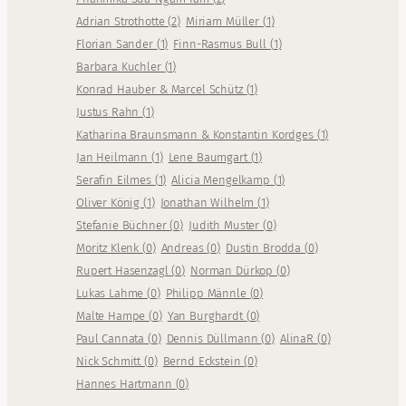
Adrian Strothotte
(
2
)
Miriam Müller
(
1
)
Florian Sander
(
1
)
Finn-Rasmus Bull
(
1
)
Barbara Kuchler
(
1
)
Konrad Hauber & Marcel Schütz
(
1
)
Justus Rahn
(
1
)
Katharina Braunsmann & Konstantin Kordges
(
1
)
Jan Heilmann
(
1
)
Lene Baumgart
(
1
)
Serafin Eilmes
(
1
)
Alicia Mengelkamp
(
1
)
Oliver König
(
1
)
Jonathan Wilhelm
(
1
)
Stefanie Büchner
(
0
)
Judith Muster
(
0
)
Moritz Klenk
(
0
)
Andreas
(
0
)
Dustin Brodda
(
0
)
Rupert Hasenzagl
(
0
)
Norman Dürkop
(
0
)
Lukas Lahme
(
0
)
Philipp Männle
(
0
)
Malte Hampe
(
0
)
Yan Burghardt
(
0
)
Paul Cannata
(
0
)
Dennis Düllmann
(
0
)
AlinaR
(
0
)
Nick Schmitt
(
0
)
Bernd Eckstein
(
0
)
Hannes Hartmann
(
0
)