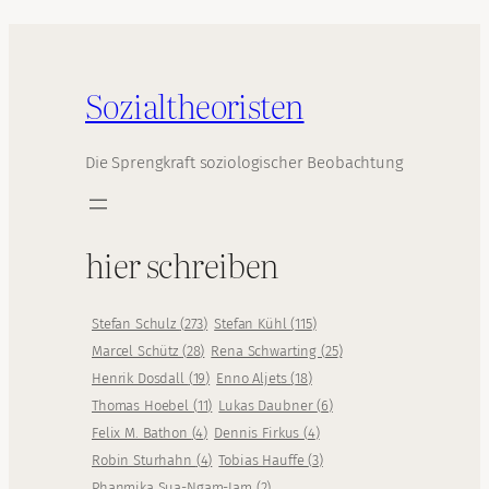
Sozialtheoristen
Die Sprengkraft soziologischer Beobachtung
hier schreiben
Stefan Schulz
(
273
)
Stefan Kühl
(
115
)
Marcel Schütz
(
28
)
Rena Schwarting
(
25
)
Henrik Dosdall
(
19
)
Enno Aljets
(
18
)
Thomas Hoebel
(
11
)
Lukas Daubner
(
6
)
Felix M. Bathon
(
4
)
Dennis Firkus
(
4
)
Robin Sturhahn
(
4
)
Tobias Hauffe
(
3
)
Phanmika Sua-Ngam-Iam
(
2
)