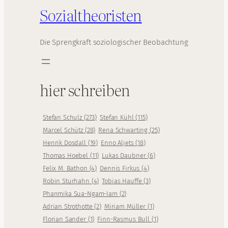
Sozialtheoristen
Die Sprengkraft soziologischer Beobachtung
hier schreiben
Stefan Schulz
(
273
)
Stefan Kühl
(
115
)
Marcel Schütz
(
28
)
Rena Schwarting
(
25
)
Henrik Dosdall
(
19
)
Enno Aljets
(
18
)
Thomas Hoebel
(
11
)
Lukas Daubner
(
6
)
Felix M. Bathon
(
4
)
Dennis Firkus
(
4
)
Robin Sturhahn
(
4
)
Tobias Hauffe
(
3
)
Phanmika Sua-Ngam-Iam
(
2
)
Adrian Strothotte
(
2
)
Miriam Müller
(
1
)
Florian Sander
(
1
)
Finn-Rasmus Bull
(
1
)