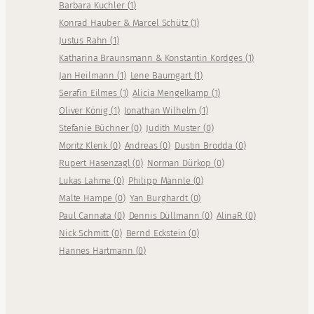
Barbara Kuchler
(
1
)
Konrad Hauber & Marcel Schütz
(
1
)
Justus Rahn
(
1
)
Katharina Braunsmann & Konstantin Kordges
(
1
)
Jan Heilmann
(
1
)
Lene Baumgart
(
1
)
Serafin Eilmes
(
1
)
Alicia Mengelkamp
(
1
)
Oliver König
(
1
)
Jonathan Wilhelm
(
1
)
Stefanie Büchner
(
0
)
Judith Muster
(
0
)
Moritz Klenk
(
0
)
Andreas
(
0
)
Dustin Brodda
(
0
)
Rupert Hasenzagl
(
0
)
Norman Dürkop
(
0
)
Lukas Lahme
(
0
)
Philipp Männle
(
0
)
Malte Hampe
(
0
)
Yan Burghardt
(
0
)
Paul Cannata
(
0
)
Dennis Düllmann
(
0
)
AlinaR
(
0
)
Nick Schmitt
(
0
)
Bernd Eckstein
(
0
)
Hannes Hartmann
(
0
)