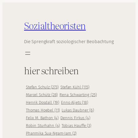
Sozialtheoristen
Die Sprengkraft soziologischer Beobachtung
hier schreiben
Stefan Schulz
(
273
)
Stefan Kühl
(
115
)
Marcel Schütz
(
28
)
Rena Schwarting
(
25
)
Henrik Dosdall
(
19
)
Enno Aljets
(
18
)
Thomas Hoebel
(
11
)
Lukas Daubner
(
6
)
Felix M. Bathon
(
4
)
Dennis Firkus
(
4
)
Robin Sturhahn
(
4
)
Tobias Hauffe
(
3
)
Phanmika Sua-Ngam-Iam
(
2
)