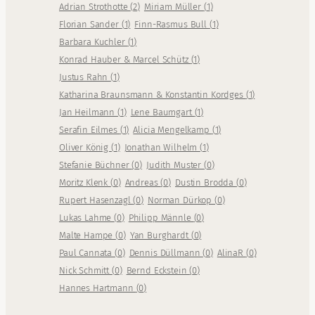
Adrian Strothotte
(
2
)
Miriam Müller
(
1
)
Florian Sander
(
1
)
Finn-Rasmus Bull
(
1
)
Barbara Kuchler
(
1
)
Konrad Hauber & Marcel Schütz
(
1
)
Justus Rahn
(
1
)
Katharina Braunsmann & Konstantin Kordges
(
1
)
Jan Heilmann
(
1
)
Lene Baumgart
(
1
)
Serafin Eilmes
(
1
)
Alicia Mengelkamp
(
1
)
Oliver König
(
1
)
Jonathan Wilhelm
(
1
)
Stefanie Büchner
(
0
)
Judith Muster
(
0
)
Moritz Klenk
(
0
)
Andreas
(
0
)
Dustin Brodda
(
0
)
Rupert Hasenzagl
(
0
)
Norman Dürkop
(
0
)
Lukas Lahme
(
0
)
Philipp Männle
(
0
)
Malte Hampe
(
0
)
Yan Burghardt
(
0
)
Paul Cannata
(
0
)
Dennis Düllmann
(
0
)
AlinaR
(
0
)
Nick Schmitt
(
0
)
Bernd Eckstein
(
0
)
Hannes Hartmann
(
0
)