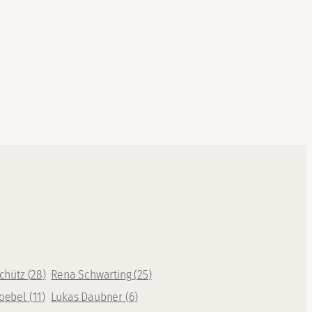
Schütz
(
28
)
Rena Schwarting
(
25
)
oebel
(
11
)
Lukas Daubner
(
6
)