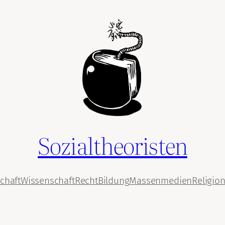
Sozialtheoristen
chaft
Wissenschaft
Recht
Bildung
Massenmedien
Religio