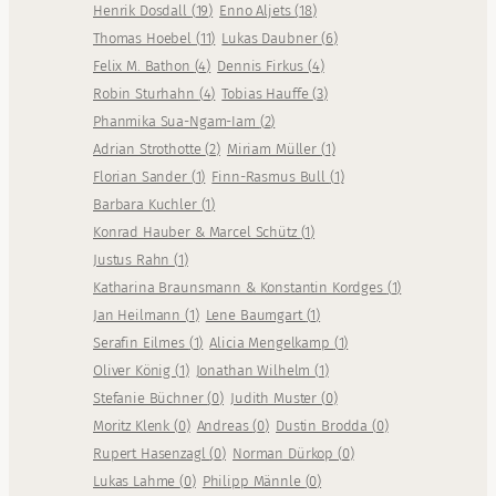
Henrik Dosdall
(
19
)
Enno Aljets
(
18
)
Thomas Hoebel
(
11
)
Lukas Daubner
(
6
)
Felix M. Bathon
(
4
)
Dennis Firkus
(
4
)
Robin Sturhahn
(
4
)
Tobias Hauffe
(
3
)
Phanmika Sua-Ngam-Iam
(
2
)
Adrian Strothotte
(
2
)
Miriam Müller
(
1
)
Florian Sander
(
1
)
Finn-Rasmus Bull
(
1
)
Barbara Kuchler
(
1
)
Konrad Hauber & Marcel Schütz
(
1
)
Justus Rahn
(
1
)
Katharina Braunsmann & Konstantin Kordges
(
1
)
Jan Heilmann
(
1
)
Lene Baumgart
(
1
)
Serafin Eilmes
(
1
)
Alicia Mengelkamp
(
1
)
Oliver König
(
1
)
Jonathan Wilhelm
(
1
)
Stefanie Büchner
(
0
)
Judith Muster
(
0
)
Moritz Klenk
(
0
)
Andreas
(
0
)
Dustin Brodda
(
0
)
Rupert Hasenzagl
(
0
)
Norman Dürkop
(
0
)
Lukas Lahme
(
0
)
Philipp Männle
(
0
)