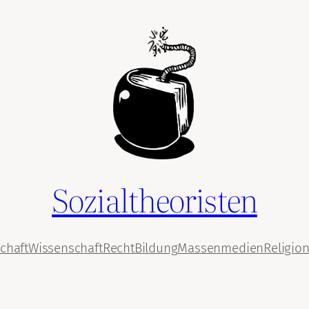
Sozialtheoristen
chaft
Wissenschaft
Recht
Bildung
Massenmedien
Religio