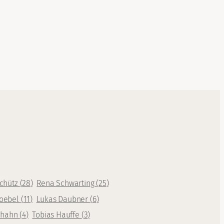
Schütz
(
28
)
Rena Schwarting
(
25
)
oebel
(
11
)
Lukas Daubner
(
6
)
rhahn
(
4
)
Tobias Hauffe
(
3
)