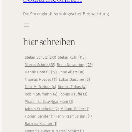
Die Sprengkraft soziologischer Beobachtung
hier schreiben
Stefan Schulz
(
273
)
Stefan Kühl
(
115
)
Marcel Schütz
(
28
)
Rena Schwarting
(
25
)
Henrik Dosdall
(
19
)
Enno Aljets
(
18
)
Thomas Hoebel
(
11
)
Lukas Daubner
(
6
)
Felix M. Bathon
(
4
)
Dennis Firkus
(
4
)
Robin Sturhahn
(
4
)
Tobias Hauffe
(
3
)
Phanmika Sua-Ngam-Iam
(
2
)
Adrian Strothotte
(
2
)
Miriam Müller
(
1
)
Florian Sander
(
1
)
Finn-Rasmus Bull
(
1
)
Barbara Kuchler
(
1
)
Konrad Hauber & Marcel Schütz
(
1
)