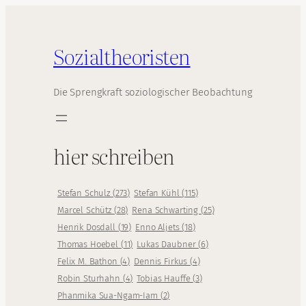
Sozialtheoristen
Die Sprengkraft soziologischer Beobachtung
hier schreiben
Stefan Schulz
(
273
)
Stefan Kühl
(
115
)
Marcel Schütz
(
28
)
Rena Schwarting
(
25
)
Henrik Dosdall
(
19
)
Enno Aljets
(
18
)
Thomas Hoebel
(
11
)
Lukas Daubner
(
6
)
Felix M. Bathon
(
4
)
Dennis Firkus
(
4
)
Robin Sturhahn
(
4
)
Tobias Hauffe
(
3
)
Phanmika Sua-Ngam-Iam
(
2
)