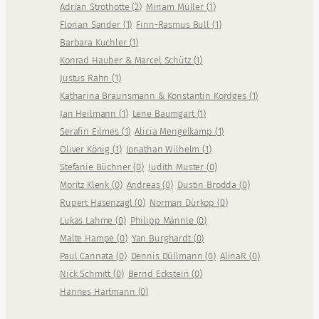
Adrian Strothotte
(
2
)
Miriam Müller
(
1
)
Florian Sander
(
1
)
Finn-Rasmus Bull
(
1
)
Barbara Kuchler
(
1
)
Konrad Hauber & Marcel Schütz
(
1
)
Justus Rahn
(
1
)
Katharina Braunsmann & Konstantin Kordges
(
1
)
Jan Heilmann
(
1
)
Lene Baumgart
(
1
)
Serafin Eilmes
(
1
)
Alicia Mengelkamp
(
1
)
Oliver König
(
1
)
Jonathan Wilhelm
(
1
)
Stefanie Büchner
(
0
)
Judith Muster
(
0
)
Moritz Klenk
(
0
)
Andreas
(
0
)
Dustin Brodda
(
0
)
Rupert Hasenzagl
(
0
)
Norman Dürkop
(
0
)
Lukas Lahme
(
0
)
Philipp Männle
(
0
)
Malte Hampe
(
0
)
Yan Burghardt
(
0
)
Paul Cannata
(
0
)
Dennis Düllmann
(
0
)
AlinaR
(
0
)
Nick Schmitt
(
0
)
Bernd Eckstein
(
0
)
Hannes Hartmann
(
0
)