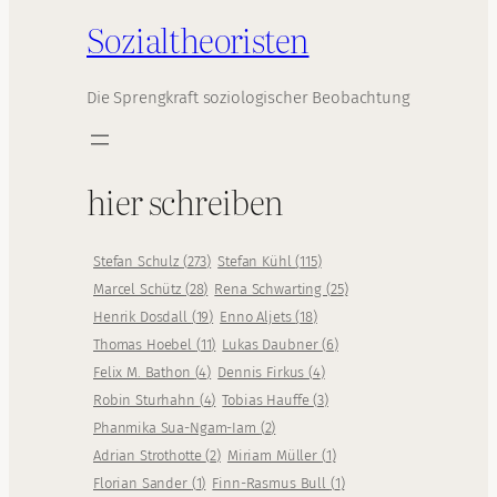
Sozialtheoristen
Die Sprengkraft soziologischer Beobachtung
hier schreiben
Stefan Schulz
(
273
)
Stefan Kühl
(
115
)
Marcel Schütz
(
28
)
Rena Schwarting
(
25
)
Henrik Dosdall
(
19
)
Enno Aljets
(
18
)
Thomas Hoebel
(
11
)
Lukas Daubner
(
6
)
Felix M. Bathon
(
4
)
Dennis Firkus
(
4
)
Robin Sturhahn
(
4
)
Tobias Hauffe
(
3
)
Phanmika Sua-Ngam-Iam
(
2
)
Adrian Strothotte
(
2
)
Miriam Müller
(
1
)
Florian Sander
(
1
)
Finn-Rasmus Bull
(
1
)