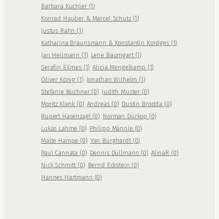
Barbara Kuchler
(
1
)
Konrad Hauber & Marcel Schütz
(
1
)
Justus Rahn
(
1
)
Katharina Braunsmann & Konstantin Kordges
(
1
)
Jan Heilmann
(
1
)
Lene Baumgart
(
1
)
Serafin Eilmes
(
1
)
Alicia Mengelkamp
(
1
)
Oliver König
(
1
)
Jonathan Wilhelm
(
1
)
Stefanie Büchner
(
0
)
Judith Muster
(
0
)
Moritz Klenk
(
0
)
Andreas
(
0
)
Dustin Brodda
(
0
)
Rupert Hasenzagl
(
0
)
Norman Dürkop
(
0
)
Lukas Lahme
(
0
)
Philipp Männle
(
0
)
Malte Hampe
(
0
)
Yan Burghardt
(
0
)
Paul Cannata
(
0
)
Dennis Düllmann
(
0
)
AlinaR
(
0
)
Nick Schmitt
(
0
)
Bernd Eckstein
(
0
)
Hannes Hartmann
(
0
)