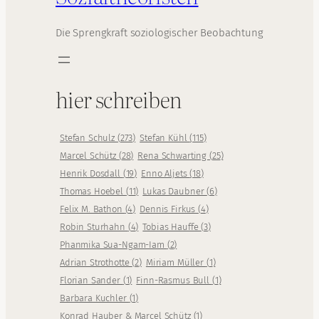
Die Sprengkraft soziologischer Beobachtung
hier schreiben
Stefan Schulz
(
273
)
Stefan Kühl
(
115
)
Marcel Schütz
(
28
)
Rena Schwarting
(
25
)
Henrik Dosdall
(
19
)
Enno Aljets
(
18
)
Thomas Hoebel
(
11
)
Lukas Daubner
(
6
)
Felix M. Bathon
(
4
)
Dennis Firkus
(
4
)
Robin Sturhahn
(
4
)
Tobias Hauffe
(
3
)
Phanmika Sua-Ngam-Iam
(
2
)
Adrian Strothotte
(
2
)
Miriam Müller
(
1
)
Florian Sander
(
1
)
Finn-Rasmus Bull
(
1
)
Barbara Kuchler
(
1
)
Konrad Hauber & Marcel Schütz
(
1
)