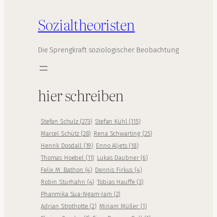
Sozialtheoristen
Die Sprengkraft soziologischer Beobachtung
hier schreiben
Stefan Schulz
(
273
)
Stefan Kühl
(
115
)
Marcel Schütz
(
28
)
Rena Schwarting
(
25
)
Henrik Dosdall
(
19
)
Enno Aljets
(
18
)
Thomas Hoebel
(
11
)
Lukas Daubner
(
6
)
Felix M. Bathon
(
4
)
Dennis Firkus
(
4
)
Robin Sturhahn
(
4
)
Tobias Hauffe
(
3
)
Phanmika Sua-Ngam-Iam
(
2
)
Adrian Strothotte
(
2
)
Miriam Müller
(
1
)