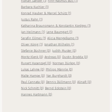
Florian Sander
(
1
)
Finn-Rasmus Bull
(
1
)
Barbara Kuchler
(
1
)
Konrad Hauber & Marcel Schütz
(
1
)
Justus Rahn
(
1
)
Katharina Braunsmann & Konstantin Kordges
(
1
)
Jan Heilmann
(
1
)
Lene Baumgart
(
1
)
Serafin Eilmes
(
1
)
Alicia Mengelkamp
(
1
)
Oliver König
(
1
)
Jonathan Wilhelm
(
1
)
Stefanie Büchner
(
0
)
Judith Muster
(
0
)
Moritz Klenk
(
0
)
Andreas
(
0
)
Dustin Brodda
(
0
)
Rupert Hasenzagl
(
0
)
Norman Dürkop
(
0
)
Lukas Lahme
(
0
)
Philipp Männle
(
0
)
Malte Hampe
(
0
)
Yan Burghardt
(
0
)
Paul Cannata
(
0
)
Dennis Düllmann
(
0
)
AlinaR
(
0
)
Nick Schmitt
(
0
)
Bernd Eckstein
(
0
)
Hannes Hartmann
(
0
)