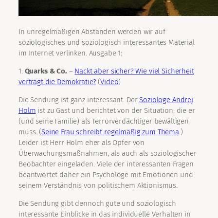
In unregelmäßigen Abständen werden wir auf
soziologisches und soziologisch interessantes Material
im Internet verlinken. Ausgabe 1:
1.
Quarks & Co.
–
Nackt aber sicher? Wie viel Sicherheit
verträgt die Demokratie?
(
Video
)
Die Sendung ist ganz interessant. Der
Soziologe Andrej
Holm
ist zu Gast und berichtet von der Situation, die er
(und seine Familie) als Terrorverdächtiger bewältigen
muss. (
Seine Frau schreibt regelmäßig zum Thema
.)
Leider ist Herr Holm eher als Opfer von
Überwachungsmaßnahmen, als auch als soziologischer
Beobachter eingeladen. Viele der interessanten Fragen
beantwortet daher ein Psychologe mit Emotionen und
seinem Verständnis von politischem Aktionismus.
Die Sendung gibt dennoch gute und soziologisch
interessante Einblicke in das individuelle Verhalten in