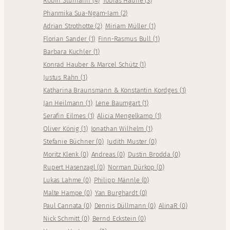
Robin Sturhahn
(
4
)
Tobias Hauffe
(
3
)
Phanmika Sua-Ngam-Iam
(
2
)
Adrian Strothotte
(
2
)
Miriam Müller
(
1
)
Florian Sander
(
1
)
Finn-Rasmus Bull
(
1
)
Barbara Kuchler
(
1
)
Konrad Hauber & Marcel Schütz
(
1
)
Justus Rahn
(
1
)
Katharina Braunsmann & Konstantin Kordges
(
1
)
Jan Heilmann
(
1
)
Lene Baumgart
(
1
)
Serafin Eilmes
(
1
)
Alicia Mengelkamp
(
1
)
Oliver König
(
1
)
Jonathan Wilhelm
(
1
)
Stefanie Büchner
(
0
)
Judith Muster
(
0
)
Moritz Klenk
(
0
)
Andreas
(
0
)
Dustin Brodda
(
0
)
Rupert Hasenzagl
(
0
)
Norman Dürkop
(
0
)
Lukas Lahme
(
0
)
Philipp Männle
(
0
)
Malte Hampe
(
0
)
Yan Burghardt
(
0
)
Paul Cannata
(
0
)
Dennis Düllmann
(
0
)
AlinaR
(
0
)
Nick Schmitt
(
0
)
Bernd Eckstein
(
0
)