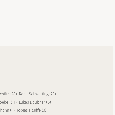
Schütz
(
28
)
Rena Schwarting
(
25
)
oebel
(
11
)
Lukas Daubner
(
6
)
rhahn
(
4
)
Tobias Hauffe
(
3
)