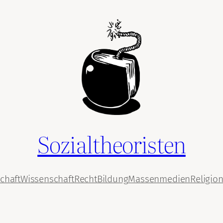
Sozialtheoristen
chaft
Wissenschaft
Recht
Bildung
Massenmedien
Religio