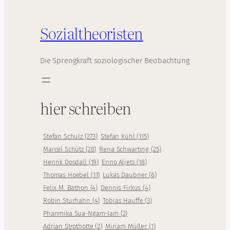
Sozialtheoristen
Die Sprengkraft soziologischer Beobachtung
hier schreiben
Stefan Schulz
(
273
)
Stefan Kühl
(
115
)
Marcel Schütz
(
28
)
Rena Schwarting
(
25
)
Henrik Dosdall
(
19
)
Enno Aljets
(
18
)
Thomas Hoebel
(
11
)
Lukas Daubner
(
6
)
Felix M. Bathon
(
4
)
Dennis Firkus
(
4
)
Robin Sturhahn
(
4
)
Tobias Hauffe
(
3
)
Phanmika Sua-Ngam-Iam
(
2
)
Adrian Strothotte
(
2
)
Miriam Müller
(
1
)