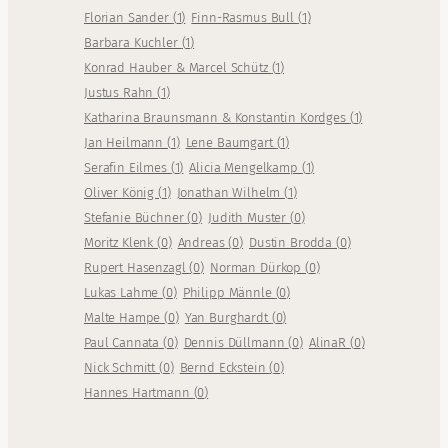
Florian Sander
(
1
)
Finn-Rasmus Bull
(
1
)
Barbara Kuchler
(
1
)
Konrad Hauber & Marcel Schütz
(
1
)
Justus Rahn
(
1
)
Katharina Braunsmann & Konstantin Kordges
(
1
)
Jan Heilmann
(
1
)
Lene Baumgart
(
1
)
Serafin Eilmes
(
1
)
Alicia Mengelkamp
(
1
)
Oliver König
(
1
)
Jonathan Wilhelm
(
1
)
Stefanie Büchner
(
0
)
Judith Muster
(
0
)
Moritz Klenk
(
0
)
Andreas
(
0
)
Dustin Brodda
(
0
)
Rupert Hasenzagl
(
0
)
Norman Dürkop
(
0
)
Lukas Lahme
(
0
)
Philipp Männle
(
0
)
Malte Hampe
(
0
)
Yan Burghardt
(
0
)
Paul Cannata
(
0
)
Dennis Düllmann
(
0
)
AlinaR
(
0
)
Nick Schmitt
(
0
)
Bernd Eckstein
(
0
)
Hannes Hartmann
(
0
)