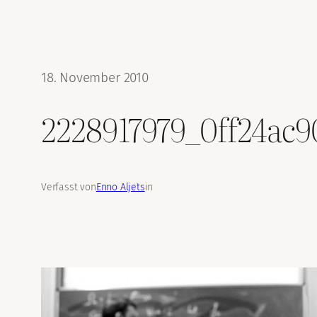
18. November 2010
2228917979_0ff24ac9
Verfasst von
Enno Aljets
in