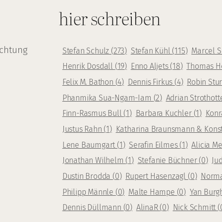
hier schreiben
achtung
Stefan Schulz
(
273
)
Stefan Kühl
(
115
)
Marcel 
Henrik Dosdall
(
19
)
Enno Aljets
(
18
)
Thomas H
Felix M. Bathon
(
4
)
Dennis Firkus
(
4
)
Robin Stu
Phanmika Sua-Ngam-Iam
(
2
)
Adrian Strothot
Finn-Rasmus Bull
(
1
)
Barbara Kuchler
(
1
)
Konr
Justus Rahn
(
1
)
Katharina Braunsmann & Kons
Lene Baumgart
(
1
)
Serafin Eilmes
(
1
)
Alicia 
Jonathan Wilhelm
(
1
)
Stefanie Büchner
(
0
)
Ju
Dustin Brodda
(
0
)
Rupert Hasenzagl
(
0
)
Norm
Philipp Männle
(
0
)
Malte Hampe
(
0
)
Yan Burg
Dennis Düllmann
(
0
)
AlinaR
(
0
)
Nick Schmitt
(