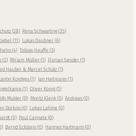
Schütz
(
28
)
Rena Schwarting
(
25
)
oebel
(
11
)
Lukas Daubner
(
6
)
rhahn
(
4
)
Tobias Hauffe
(
3
)
te
(
2
)
Miriam Müller
(
1
)
Florian Sander
(
1
)
ad Hauber & Marcel Schütz
(
1
)
tantin Kordges
(
1
)
Jan Heilmann
(
1
)
Mengelkamp
(
1
)
Oliver König
(
1
)
dith Muster
(
0
)
Moritz Klenk
(
0
)
Andreas
(
0
)
an Dürkop
(
0
)
Lukas Lahme
(
0
)
hardt
(
0
)
Paul Cannata
(
0
)
0
)
Bernd Eckstein
(
0
)
Hannes Hartmann
(
0
)