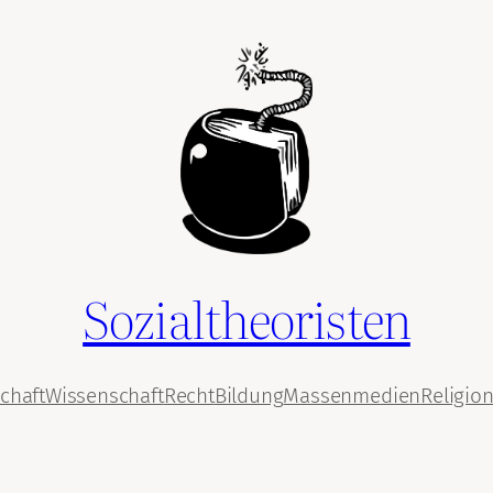
Sozialtheoristen
chaft
Wissenschaft
Recht
Bildung
Massenmedien
Religio