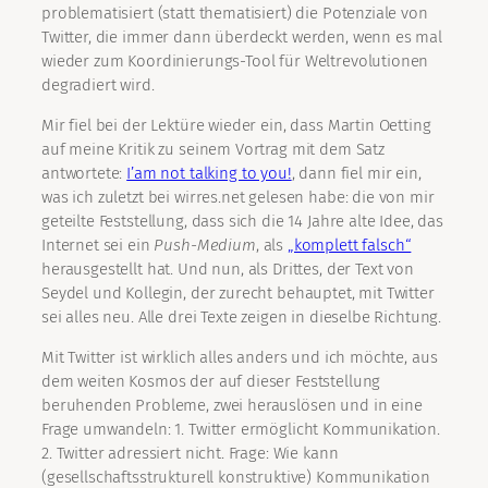
problematisiert (statt thematisiert) die Potenziale von
Twitter, die immer dann überdeckt werden, wenn es mal
wieder zum Koordinierungs-Tool für Weltrevolutionen
degradiert wird.
Mir fiel bei der Lektüre wieder ein, dass Martin Oetting
auf meine Kritik zu seinem Vortrag mit dem Satz
antwortete:
I’am not talking to you!
, dann fiel mir ein,
was ich zuletzt bei wirres.net gelesen habe: die von mir
geteilte Feststellung, dass sich die 14 Jahre alte Idee, das
Internet sei ein
Push-Medium
, als
„komplett falsch“
herausgestellt hat. Und nun, als Drittes, der Text von
Seydel und Kollegin, der zurecht behauptet, mit Twitter
sei alles neu. Alle drei Texte zeigen in dieselbe Richtung.
Mit Twitter ist wirklich alles anders und ich möchte, aus
dem weiten Kosmos der auf dieser Feststellung
beruhenden Probleme, zwei herauslösen und in eine
Frage umwandeln: 1. Twitter ermöglicht Kommunikation.
2. Twitter adressiert nicht. Frage: Wie kann
(gesellschaftsstrukturell konstruktive) Kommunikation