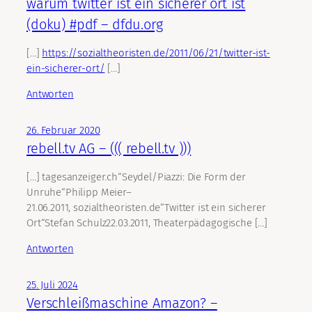
warum twitter ist ein sicherer ort ist
(doku) #pdf – dfdu.org
[…]
https://sozialtheoristen.de/2011/06/21/twitter-ist-
ein-sicherer-ort/
[…]
Antworten
26. Februar 2020
rebell.tv AG – ((( rebell.tv )))
[…] tagesanzeiger.ch“Seydel/Piazzi: Die Form der
Unruhe“Philipp Meier–
21.06.2011, sozialtheoristen.de“Twit­ter ist ein sicher­er
Ort“Ste­fan Schulz22.03.2011, The­ater­päd­a­gogis­che […]
Antworten
25. Juli 2024
Verschleißmaschine Amazon? –