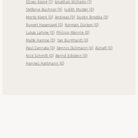
Oliver König
(
1
)
Jonathan Wilhelm
(
1
)
Stefanie Büchner
(
0
)
Judith Muster
(
0
)
Moritz Klenk
(
0
)
Andreas
(
0
)
Dustin Brodda
(
0
)
Rupert Hasenzagl
(
0
)
Norman Dürkop
(
0
)
Lukas Lahme
(
0
)
Philipp Männle
(
0
)
Malte Hampe
(
0
)
Yan Burghardt
(
0
)
Paul Cannata
(
0
)
Dennis Düllmann
(
0
)
AlinaR
(
0
)
Nick Schmitt
(
0
)
Bernd Eckstein
(
0
)
Hannes Hartmann
(
0
)