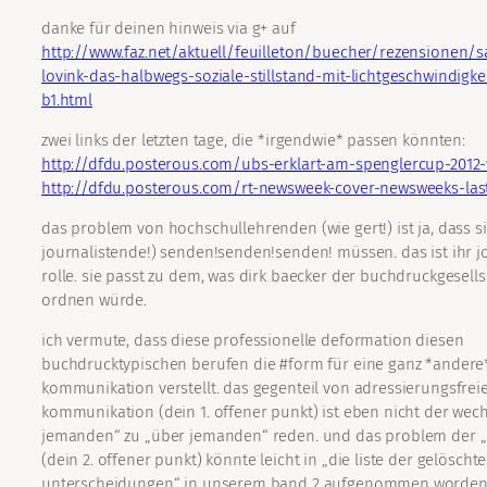
danke für deinen hinweis via g+ auf
http://www.faz.net/aktuell/feuilleton/buecher/rezensionen/
lovink-das-halbwegs-soziale-stillstand-mit-lichtgeschwindigkei
b1.html
zwei links der letzten tage, die *irgendwie* passen könnten:
http://dfdu.posterous.com/ubs-erklart-am-spenglercup-2012-
http://dfdu.posterous.com/rt-newsweek-cover-newsweeks-last
das problem von hochschullehrenden (wie gert!) ist ja, dass si
journalistende!) senden!senden!senden! müssen. das ist ihr job
rolle. sie passt zu dem, was dirk baecker der buchdruckgesells
ordnen würde.
ich vermute, dass diese professionelle deformation diesen
buchdrucktypischen berufen die #form für eine ganz *andere
kommunikation verstellt. das gegenteil von adressierungsfrei
kommunikation (dein 1. offener punkt) ist eben nicht der wech
jemanden“ zu „über jemanden“ reden. und das problem der „
(dein 2. offener punkt) könnte leicht in „die liste der gelöscht
unterscheidungen“ in unserem band 2 aufgenommen worden