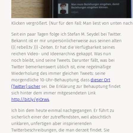
Klicken vergrößert. (Nur für den Fall: Man liest von unten nach
Seit ein paar Tagen folge ich Stefan M. Seydel bei Twitter.
Bekannt ist er mir unpersönlicherweise aus seinen alten
((( rebell.tv ))) -Zeiten. Er hat die Verfügbarkeit seines
reichen Video- und Ideenarchivs gekappt. Was nun
noch bleibt, sind seine Tweets. Darunter fällt, was bei
Twitter bemerkenswert üblich ist, eine regelmäßige
Wiederholung des immer gleichen Tweets: seine
morgendliche 10-Uhr-Behauptung, dass
dieser Ort
(Twitter) sicher
sei. Die Erklärung zur Behauptung findet
sich hinter dem immer mitgesendeten Link
http://bit.ly/giOrw4
.
Ich bin dem heute einmal nachgegangen. Er führt zu
sicherlich einer der zutreffendsten, weil absichtlich
unklaren, unfertigen aber inspirierenden
Twitterbeschreibungen, die man derzeit findet. Sie