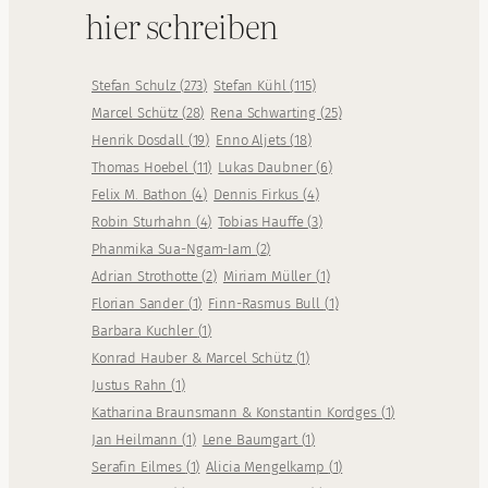
hier schreiben
Stefan Schulz
(
273
)
Stefan Kühl
(
115
)
Marcel Schütz
(
28
)
Rena Schwarting
(
25
)
Henrik Dosdall
(
19
)
Enno Aljets
(
18
)
Thomas Hoebel
(
11
)
Lukas Daubner
(
6
)
Felix M. Bathon
(
4
)
Dennis Firkus
(
4
)
Robin Sturhahn
(
4
)
Tobias Hauffe
(
3
)
Phanmika Sua-Ngam-Iam
(
2
)
Adrian Strothotte
(
2
)
Miriam Müller
(
1
)
Florian Sander
(
1
)
Finn-Rasmus Bull
(
1
)
Barbara Kuchler
(
1
)
Konrad Hauber & Marcel Schütz
(
1
)
Justus Rahn
(
1
)
Katharina Braunsmann & Konstantin Kordges
(
1
)
Jan Heilmann
(
1
)
Lene Baumgart
(
1
)
Serafin Eilmes
(
1
)
Alicia Mengelkamp
(
1
)