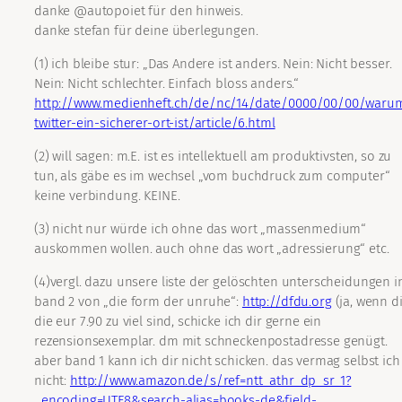
danke @autopoiet für den hinweis.
danke stefan für deine überlegungen.
(1) ich bleibe stur: „Das Andere ist anders. Nein: Nicht besser.
Nein: Nicht schlechter. Einfach bloss anders.“
http://www.medienheft.ch/de/nc/14/date/0000/00/00/waru
twitter-ein-sicherer-ort-ist/article/6.html
(2) will sagen: m.E. ist es intellektuell am produktivsten, so zu
tun, als gäbe es im wechsel „vom buchdruck zum computer“
keine verbindung. KEINE.
(3) nicht nur würde ich ohne das wort „massenmedium“
auskommen wollen. auch ohne das wort „adressierung“ etc.
(4)vergl. dazu unsere liste der gelöschten unterscheidungen i
band 2 von „die form der unruhe“:
http://dfdu.org
(ja, wenn d
die eur 7.90 zu viel sind, schicke ich dir gerne ein
rezensionsexemplar. dm mit schneckenpostadresse genügt.
aber band 1 kann ich dir nicht schicken. das vermag selbst ich
nicht:
http://www.amazon.de/s/ref=ntt_athr_dp_sr_1?
_encoding=UTF8&search-alias=books-de&field-