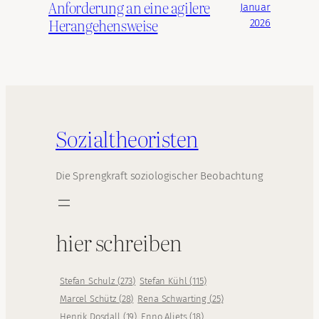
Anforderung an eine agilere
Januar
Herangehensweise
2026
Sozialtheoristen
Die Sprengkraft soziologischer Beobachtung
hier schreiben
Stefan Schulz
(
273
)
Stefan Kühl
(
115
)
Marcel Schütz
(
28
)
Rena Schwarting
(
25
)
Henrik Dosdall
(
19
)
Enno Aljets
(
18
)