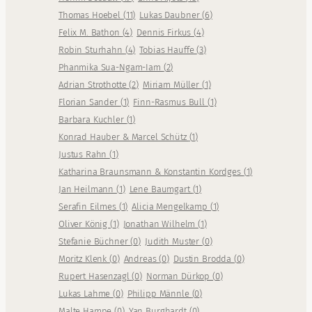
Thomas Hoebel
(
11
)
Lukas Daubner
(
6
)
Felix M. Bathon
(
4
)
Dennis Firkus
(
4
)
Robin Sturhahn
(
4
)
Tobias Hauffe
(
3
)
Phanmika Sua-Ngam-Iam
(
2
)
Adrian Strothotte
(
2
)
Miriam Müller
(
1
)
Florian Sander
(
1
)
Finn-Rasmus Bull
(
1
)
Barbara Kuchler
(
1
)
Konrad Hauber & Marcel Schütz
(
1
)
Justus Rahn
(
1
)
Katharina Braunsmann & Konstantin Kordges
(
1
)
Jan Heilmann
(
1
)
Lene Baumgart
(
1
)
Serafin Eilmes
(
1
)
Alicia Mengelkamp
(
1
)
Oliver König
(
1
)
Jonathan Wilhelm
(
1
)
Stefanie Büchner
(
0
)
Judith Muster
(
0
)
Moritz Klenk
(
0
)
Andreas
(
0
)
Dustin Brodda
(
0
)
Rupert Hasenzagl
(
0
)
Norman Dürkop
(
0
)
Lukas Lahme
(
0
)
Philipp Männle
(
0
)
Malte Hampe
(
0
)
Yan Burghardt
(
0
)