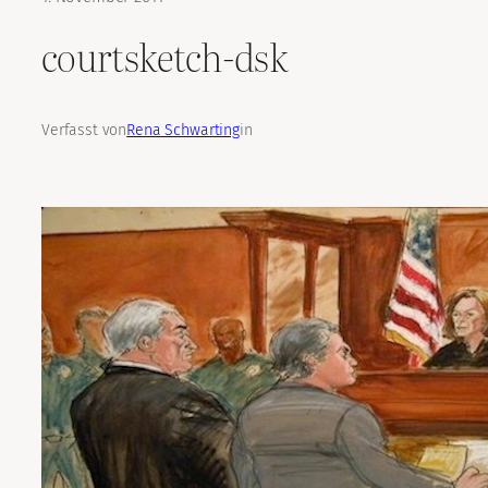
courtsketch-dsk
Verfasst von
Rena Schwarting
in