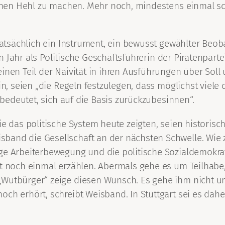
 einen Hehl zu machen. Mehr noch, mindestens einmal s
n tatsächlich ein Instrument, ein bewusst gewählter B
ein Jahr als Politische Geschäftsführerin der Piratenpar
nen Teil der Naivität in ihren Ausführungen über Soll u
rin, seien „die Regeln festzulegen, dass möglichst vie
l bedeutet, sich auf die Basis zurückzubesinnen“.
sie das politische System heute zeigten, seien histori
band die Gesellschaft an der nächsten Schwelle. Wie 
ge Arbeiterbewegung und die politische Sozialdemokrat
et noch einmal erzählen. Abermals gehe es um Teilhabe,
„Wutbürger“ zeige diesen Wunsch. Es gehe ihm nicht um
och erhört, schreibt Weisband. In Stuttgart sei es da