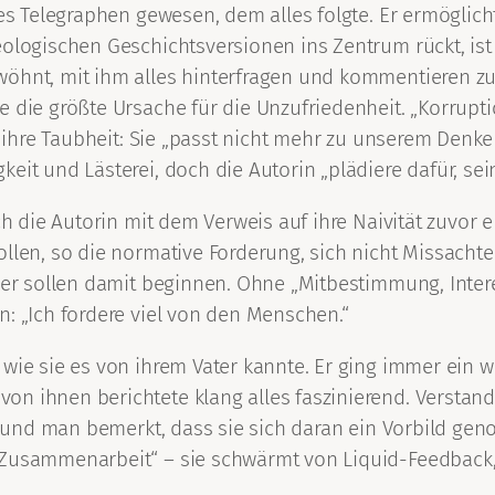
 des Telegraphen gewesen, dem alles folgte. Er ermögl
eologischen Geschichtsversionen ins Zentrum rückt, ist
hnt, mit ihm alles hinterfragen und kommentieren zu dü
 die größte Ursache für die Unzufriedenheit. „Korrupti
ei ihre Taubheit: Sie „passt nicht mehr zu unserem Denk
eit und Lästerei, doch die Autorin „plädiere dafür, sei
ich die Autorin mit dem Verweis auf ihre Naivität zuvor
ollen, so die normative Forderung, sich nicht Missacht
iker sollen damit beginnen. Ohne „Mitbestimmung, Inte
n: „Ich fordere viel von den Menschen.“
wie sie es von ihrem Vater kannte. Er ging immer ein we
on ihnen berichtete klang alles faszinierend. Verstan
är und man bemerkt, dass sie sich daran ein Vorbild gen
 Zusammenarbeit“ – sie schwärmt von Liquid-Feedback, 