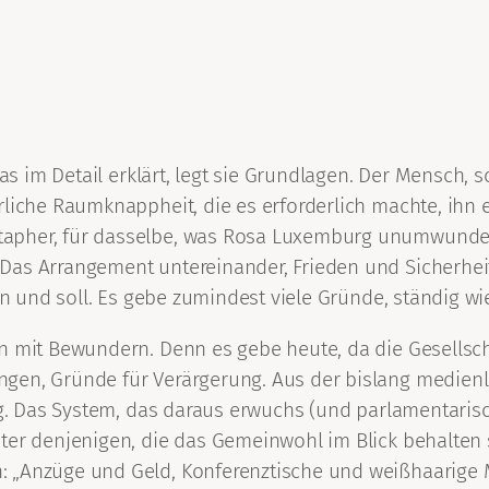
im Detail erklärt, legt sie Grundlagen. Der Mensch, sch
liche Raumknappheit, die es erforderlich machte, ihn e
apher, für dasselbe, was Rosa Luxemburg unumwunden m
as Arrangement untereinander, Frieden und Sicherheit,
ann und soll. Es gebe zumindest viele Gründe, ständig w
en mit Bewundern. Denn es gebe heute, da die Gesellsc
ngen, Gründe für Verärgerung. Aus der bislang medien
ng. Das System, das daraus erwuchs (und parlamentarisc
er denjenigen, die das Gemeinwohl im Blick behalten so
 „Anzüge und Geld, Konferenztische und weißhaarige M