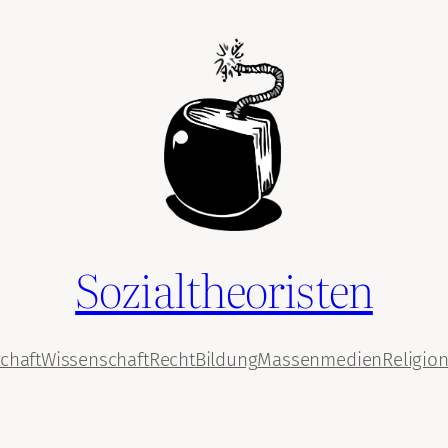
Sozialtheoristen
chaft
Wissenschaft
Recht
Bildung
Massenmedien
Religio