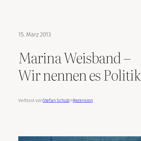
15. März 2013
Marina Weisband –
Wir nennen es Politi
Verfasst von
Stefan Schulz
in
Rezension