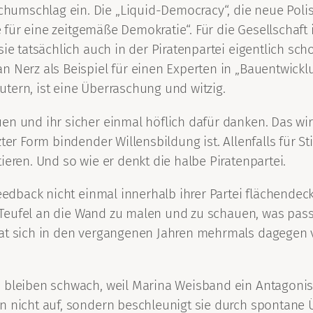
mschlag ein. Die „Liquid-Democracy“, die neue Polis-V
ee für eine zeitgemäße Demokratie“. Für die Gesellschaft
ie tatsächlich auch in der Piratenpartei eigentlich scho
n Nerz als Beispiel für einen Experten in „Bauentwick
tern, ist eine Überraschung und witzig.
en und ihr sicher einmal höflich dafür danken. Das wi
zter Form bindender Willensbildung ist. Allenfalls für 
ieren. Und so wie er denkt die halbe Piratenpartei.
Feedback nicht einmal innerhalb ihrer Partei flächende
en Teufel an die Wand zu malen und zu schauen, was pass
at sich in den vergangenen Jahren mehrmals dagegen ve
 bleiben schwach, weil Marina Weisband ein Antagonist 
ien nicht auf, sondern beschleunigt sie durch sponta