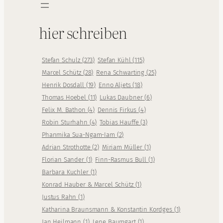
hier schreiben
Stefan Schulz
(
273
)
Stefan Kühl
(
115
)
Marcel Schütz
(
28
)
Rena Schwarting
(
25
)
Henrik Dosdall
(
19
)
Enno Aljets
(
18
)
Thomas Hoebel
(
11
)
Lukas Daubner
(
6
)
Felix M. Bathon
(
4
)
Dennis Firkus
(
4
)
Robin Sturhahn
(
4
)
Tobias Hauffe
(
3
)
Phanmika Sua-Ngam-Iam
(
2
)
Adrian Strothotte
(
2
)
Miriam Müller
(
1
)
Florian Sander
(
1
)
Finn-Rasmus Bull
(
1
)
Barbara Kuchler
(
1
)
Konrad Hauber & Marcel Schütz
(
1
)
Justus Rahn
(
1
)
Katharina Braunsmann & Konstantin Kordges
(
1
)
Jan Heilmann
(
1
)
Lene Baumgart
(
1
)