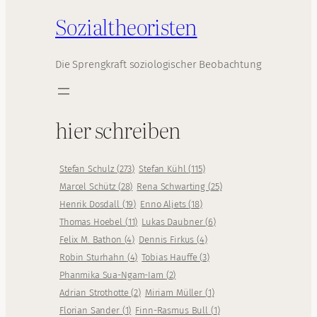
Sozialtheoristen
Die Sprengkraft soziologischer Beobachtung
hier schreiben
Stefan Schulz
(
273
)
Stefan Kühl
(
115
)
Marcel Schütz
(
28
)
Rena Schwarting
(
25
)
Henrik Dosdall
(
19
)
Enno Aljets
(
18
)
Thomas Hoebel
(
11
)
Lukas Daubner
(
6
)
Felix M. Bathon
(
4
)
Dennis Firkus
(
4
)
Robin Sturhahn
(
4
)
Tobias Hauffe
(
3
)
Phanmika Sua-Ngam-Iam
(
2
)
Adrian Strothotte
(
2
)
Miriam Müller
(
1
)
Florian Sander
(
1
)
Finn-Rasmus Bull
(
1
)