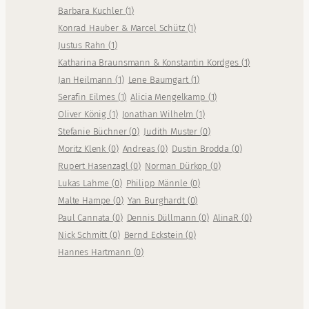
Barbara Kuchler
(
1
)
Konrad Hauber & Marcel Schütz
(
1
)
Justus Rahn
(
1
)
Katharina Braunsmann & Konstantin Kordges
(
1
)
Jan Heilmann
(
1
)
Lene Baumgart
(
1
)
Serafin Eilmes
(
1
)
Alicia Mengelkamp
(
1
)
Oliver König
(
1
)
Jonathan Wilhelm
(
1
)
Stefanie Büchner
(
0
)
Judith Muster
(
0
)
Moritz Klenk
(
0
)
Andreas
(
0
)
Dustin Brodda
(
0
)
Rupert Hasenzagl
(
0
)
Norman Dürkop
(
0
)
Lukas Lahme
(
0
)
Philipp Männle
(
0
)
Malte Hampe
(
0
)
Yan Burghardt
(
0
)
Paul Cannata
(
0
)
Dennis Düllmann
(
0
)
AlinaR
(
0
)
Nick Schmitt
(
0
)
Bernd Eckstein
(
0
)
Hannes Hartmann
(
0
)