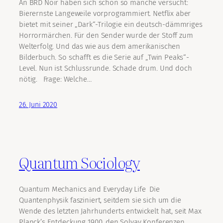
An BRD Noir haben sich schon so manche versucht:
Bierernste Langeweile vorprogrammiert. Netflix aber
bietet mit seiner „Dark“-Trilogie ein deutsch-dämmriges
Horrormärchen. Für den Sender wurde der Stoff zum
Welterfolg. Und das wie aus dem amerikanischen
Bilderbuch. So schafft es die Serie auf „Twin Peaks“-
Level. Nun ist Schlussrunde. Schade drum. Und doch
nötig. Frage: Welche…
26. Juni 2020
Quantum Sociology
Quantum Mechanics and Everyday Life Die
Quantenphysik fasziniert, seitdem sie sich um die
Wende des letzten Jahrhunderts entwickelt hat, seit Max
Planck’s Entdeckung 1900, den Solvay Konferenzen