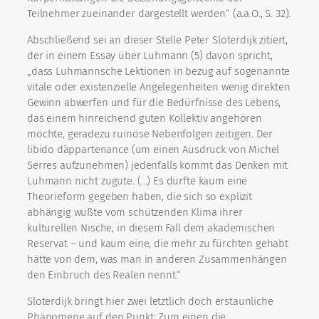
Teilnehmer zueinander dargestellt werden“ (a.a.O., S. 32).
Abschließend sei an dieser Stelle Peter Sloterdijk zitiert,
der in einem Essay über Luhmann (5) davon spricht,
„dass Luhmannsche Lektionen in bezug auf sogenannte
vitale oder existenzielle Angelegenheiten wenig direkten
Gewinn abwerfen und für die Bedürfnisse des Lebens,
das einem hinreichend guten Kollektiv angehören
möchte, geradezu ruinöse Nebenfolgen zeitigen. Der
libido d´appartenance (um einen Ausdruck von Michel
Serres aufzunehmen) jedenfalls kommt das Denken mit
Luhmann nicht zugute. (…) Es dürfte kaum eine
Theorieform gegeben haben, die sich so explizit
abhängig wußte vom schützenden Klima ihrer
kulturellen Nische, in diesem Fall dem akademischen
Reservat – und kaum eine, die mehr zu fürchten gehabt
hätte von dem, was man in anderen Zusammenhängen
den Einbruch des Realen nennt.“
Sloterdijk bringt hier zwei letztlich doch erstaunliche
Phänomene auf den Punkt: Zum einen die