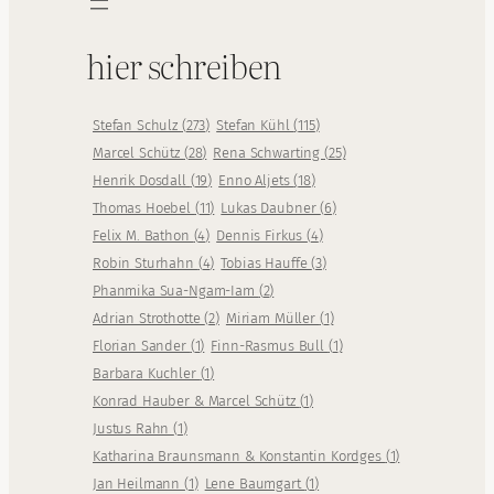
hier schreiben
Stefan Schulz
(
273
)
Stefan Kühl
(
115
)
Marcel Schütz
(
28
)
Rena Schwarting
(
25
)
Henrik Dosdall
(
19
)
Enno Aljets
(
18
)
Thomas Hoebel
(
11
)
Lukas Daubner
(
6
)
Felix M. Bathon
(
4
)
Dennis Firkus
(
4
)
Robin Sturhahn
(
4
)
Tobias Hauffe
(
3
)
Phanmika Sua-Ngam-Iam
(
2
)
Adrian Strothotte
(
2
)
Miriam Müller
(
1
)
Florian Sander
(
1
)
Finn-Rasmus Bull
(
1
)
Barbara Kuchler
(
1
)
Konrad Hauber & Marcel Schütz
(
1
)
Justus Rahn
(
1
)
Katharina Braunsmann & Konstantin Kordges
(
1
)
Jan Heilmann
(
1
)
Lene Baumgart
(
1
)