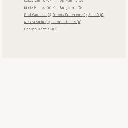
Lukas Lahme
(
0
)
Philipp Männle
(
0
)
Malte Hampe
(
0
)
Yan Burghardt
(
0
)
Paul Cannata
(
0
)
Dennis Düllmann
(
0
)
AlinaR
(
0
)
Nick Schmitt
(
0
)
Bernd Eckstein
(
0
)
Hannes Hartmann
(
0
)