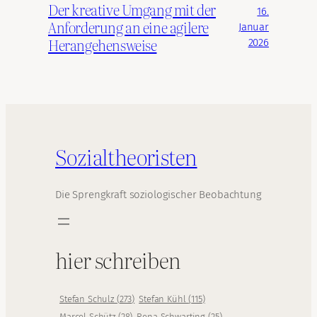
Der kreative Umgang mit der
16.
Anforderung an eine agilere
Januar
Herangehensweise
2026
Sozialtheoristen
Die Sprengkraft soziologischer Beobachtung
hier schreiben
Stefan Schulz
(
273
)
Stefan Kühl
(
115
)
Marcel Schütz
(
28
)
Rena Schwarting
(
25
)