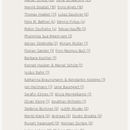
Henrik Dosdall
(
19
)
Enno Aljets
(
18
)
Thomas Hoebel
(
11
)
Lukas Daubner
(
6
)
Felix M. Bathon
(
4
)
Dennis Firkus
(
4
)
Robin Sturhahn
(
4
)
Tobias Hauffe
(
3
)
Phanmika Sua-Ngam-Iam
(
2
)
Adrian Strothotte
(
2
)
Miriam Müller
(
1
)
Florian Sander
(
1
)
Finn-Rasmus Bull
(
1
)
Barbara Kuchler
(
1
)
Konrad Hauber & Marcel Schütz
(
1
)
Justus Rahn
(
1
)
Katharina Braunsmann & Konstantin Kordges
(
1
)
Jan Heilmann
(
1
)
Lene Baumgart
(
1
)
Serafin Eilmes
(
1
)
Alicia Mengelkamp
(
1
)
Oliver König
(
1
)
Jonathan Wilhelm
(
1
)
Stefanie Büchner
(
0
)
Judith Muster
(
0
)
Moritz Klenk
(
0
)
Andreas
(
0
)
Dustin Brodda
(
0
)
Rupert Hasenzagl
(
0
)
Norman Dürkop
(
0
)