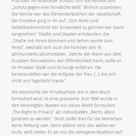
Pflichten. Im Mittelalter schloss sich die Familie zum
„Schutz gegen eine feindliche Welt“ ähnlich zusammen.
Die Familie war das Elementarteilchen der Gesellschaft.
Der Einzelne ging in ihr auf. „Sich Ruhe und
Selbstbestimmtheit der Einsamkeit zu gönnen war kaum
vorgesehen.“ Städte und Staaten entstanden, die
„Straße mit ihrem Kommen und Gehen wurde zum
Feind“, weshalb sich auch die Familien des 19.
Jahrhunderts abschotteten: „Kehrte der Mann aus dem
brutalen Tohuwabohu der Öffentlichkeit heim, sollte er
im Privaten Idylle und Fürsorge erfahren. Die
bereitzustellen war die Aufgabe der Frau, (…) die sich
nicht ans Tageslicht traute.“
Die Geschichte der Privatsphäre, die in dem Buch
formuliert wird, ist eine grausame. Erst 1890 wurde in
den Vereinigten Staaten ein neues Recht formuliert:
„The Right to Privacy“ als individuelles „Recht, allein
gelassen zu werden.“ Doch sollte dies für die Menschen
keine Rettung sein. Denn alleine sein, das wollen wir
nicht, weiß Heller. Es sei nur die verlegene Reaktion auf