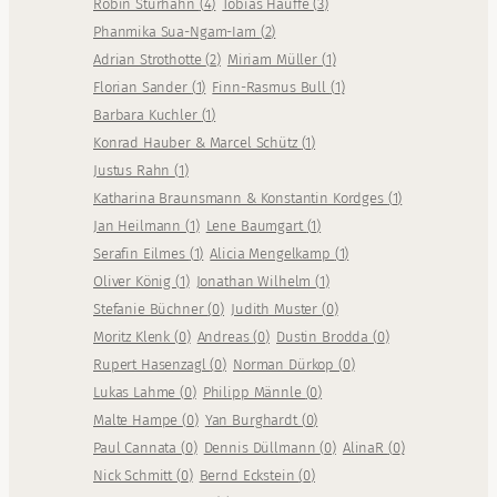
Robin Sturhahn
(
4
)
Tobias Hauffe
(
3
)
Phanmika Sua-Ngam-Iam
(
2
)
Adrian Strothotte
(
2
)
Miriam Müller
(
1
)
Florian Sander
(
1
)
Finn-Rasmus Bull
(
1
)
Barbara Kuchler
(
1
)
Konrad Hauber & Marcel Schütz
(
1
)
Justus Rahn
(
1
)
Katharina Braunsmann & Konstantin Kordges
(
1
)
Jan Heilmann
(
1
)
Lene Baumgart
(
1
)
Serafin Eilmes
(
1
)
Alicia Mengelkamp
(
1
)
Oliver König
(
1
)
Jonathan Wilhelm
(
1
)
Stefanie Büchner
(
0
)
Judith Muster
(
0
)
Moritz Klenk
(
0
)
Andreas
(
0
)
Dustin Brodda
(
0
)
Rupert Hasenzagl
(
0
)
Norman Dürkop
(
0
)
Lukas Lahme
(
0
)
Philipp Männle
(
0
)
Malte Hampe
(
0
)
Yan Burghardt
(
0
)
Paul Cannata
(
0
)
Dennis Düllmann
(
0
)
AlinaR
(
0
)
Nick Schmitt
(
0
)
Bernd Eckstein
(
0
)