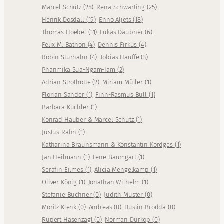
Marcel Schütz
(
28
)
Rena Schwarting
(
25
)
Henrik Dosdall
(
19
)
Enno Aljets
(
18
)
Thomas Hoebel
(
11
)
Lukas Daubner
(
6
)
Felix M. Bathon
(
4
)
Dennis Firkus
(
4
)
Robin Sturhahn
(
4
)
Tobias Hauffe
(
3
)
Phanmika Sua-Ngam-Iam
(
2
)
Adrian Strothotte
(
2
)
Miriam Müller
(
1
)
Florian Sander
(
1
)
Finn-Rasmus Bull
(
1
)
Barbara Kuchler
(
1
)
Konrad Hauber & Marcel Schütz
(
1
)
Justus Rahn
(
1
)
Katharina Braunsmann & Konstantin Kordges
(
1
)
Jan Heilmann
(
1
)
Lene Baumgart
(
1
)
Serafin Eilmes
(
1
)
Alicia Mengelkamp
(
1
)
Oliver König
(
1
)
Jonathan Wilhelm
(
1
)
Stefanie Büchner
(
0
)
Judith Muster
(
0
)
Moritz Klenk
(
0
)
Andreas
(
0
)
Dustin Brodda
(
0
)
Rupert Hasenzagl
(
0
)
Norman Dürkop
(
0
)