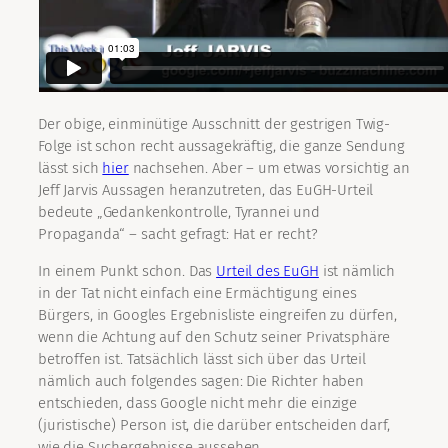
Der obige, einminütige Ausschnitt der gestrigen Twig-
Folge ist schon recht aussagekräftig, die ganze Sendung
lässt sich
hier
nachsehen. Aber – um etwas vorsichtig an
Jeff Jarvis Aussagen heranzutreten, das EuGH-Urteil
bedeute „Gedankenkontrolle, Tyrannei und
Propaganda“ – sacht gefragt: Hat er recht?
In einem Punkt schon. Das
Urteil des EuGH
ist nämlich
in der Tat nicht einfach eine Ermächtigung eines
Bürgers, in Googles Ergebnisliste eingreifen zu dürfen,
wenn die Achtung auf den Schutz seiner Privatsphäre
betroffen ist. Tatsächlich lässt sich über das Urteil
nämlich auch folgendes sagen: Die Richter haben
entschieden, dass Google nicht mehr die einzige
(juristische) Person ist, die darüber entscheiden darf,
wie die Suchergebnisse aussehen.