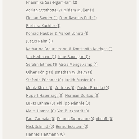
Phanmika Sua-Ngam-Iam
(
2
)
Adrian Strothotte
(
2
)
Miriam Müller
(
1
)
Florian Sander
(
1
)
Finn-Rasmus Bull
(
1
)
Barbara Kuchler
(
1
)
Konrad Hauber & Marcel Schütz
(
1
)
Justus Rahn
(
1
)
Katharina Braunsmann & Konstantin Kordges
(
1
)
Jan Heilmann
(
1
)
Lene Baumgart
(
1
)
Serafin Eilmes
(
1
)
Alicia Mengelkamp
(
1
)
Oliver König
(
1
)
Jonathan Wilhelm
(
1
)
Stefanie Büchner
(
0
)
Judith Muster
(
0
)
Moritz Klenk
(
0
)
Andreas
(
0
)
Dustin Brodda
(
0
)
Rupert Hasenzagl
(
0
)
Norman Dürkop
(
0
)
Lukas Lahme
(
0
)
Philipp Männle
(
0
)
Malte Hampe
(
0
)
Yan Burghardt
(
0
)
Paul Cannata
(
0
)
Dennis Düllmann
(
0
)
AlinaR
(
0
)
Nick Schmitt
(
0
)
Bernd Eckstein
(
0
)
Hannes Hartmann
(
0
)