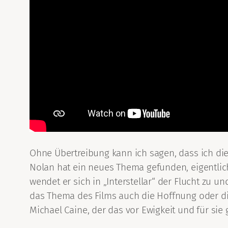
Ohne Übertreibung kann ich sagen, dass ich die
Nolan hat ein neues Thema gefunden, eigentlic
wendet er sich in „Interstellar“ der Flucht zu un
das Thema des Films auch die Hoffnung oder di
Michael Caine, der das vor Ewigkeit und für sie