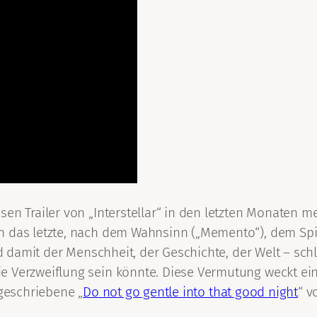
sen Trailer von „Interstellar“ in den letzten Monaten 
h das letzte, nach dem Wahnsinn („Memento“), dem Spie
d damit der Menschheit, der Geschichte, der Welt – schlic
e Verzweiflung sein könnte. Diese Vermutung weckt ein
 geschriebene „
Do not go gentle into that good night
“ v