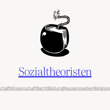
Sozialtheoristen
chaft
Wissenschaft
Recht
Bildung
Massenmedien
Religio