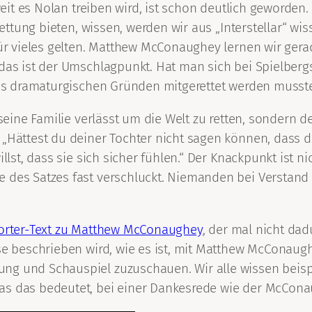
 weit es Nolan treiben wird, ist schon deutlich geworde
Rettung bieten, wissen, werden wir aus „Interstellar“ wis
für vieles gelten. Matthew McConaughey lernen wir gerade
das ist der Umschlagpunkt. Hat man sich bei Spielbergs
aus dramaturgischen Gründen mitgerettet werden mussten
 seine Familie verlässt um die Welt zu retten, sondern d
 „Hättest du deiner Tochter nicht sagen können, dass d
llst, dass sie sich sicher fühlen.“ Der Knackpunkt ist n
 des Satzes fast verschluckt. Niemanden bei Verstand 
orter-Text zu Matthew McConaughey
, der mal nicht dadu
se beschrieben wird, wie es ist, mit Matthew McConaugh
ng und Schauspiel zuzuschauen. Wir alle wissen beispi
was das bedeutet, bei einer Dankesrede wie der McCon