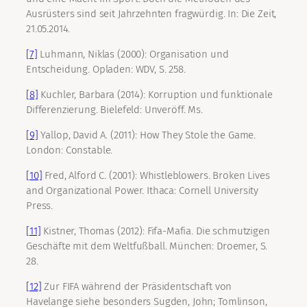
Ausrüsters sind seit Jahrzehnten fragwürdig. In: Die Zeit,
21.05.2014.
[7]
Luhmann, Niklas (2000): Organisation und
Entscheidung. Opladen: WDV, S. 258.
[8]
Kuchler, Barbara (2014): Korruption und funktionale
Differenzierung. Bielefeld: Unveröff. Ms.
[9]
Yallop, David A. (2011): How They Stole the Game.
London: Constable.
[10]
Fred, Alford C. (2001): Whistleblowers. Broken Lives
and Organizational Power. Ithaca: Cornell University
Press.
[11]
Kistner, Thomas (2012): Fifa-Mafia. Die schmutzigen
Geschäfte mit dem Weltfußball. München: Droemer, S.
28.
[12]
Zur FIFA während der Präsidentschaft von
Havelange siehe besonders Sugden, John; Tomlinson,