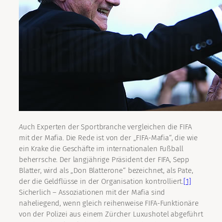
A
uch Experten der Sportbranche vergleichen die FIFA
mit der Mafia. Die Rede ist von der „FIFA-Mafia“, die wie
ein Krake die Geschäfte im internationalen Fußball
beherrsche. Der langjährige Präsident der FIFA, Sepp
Blatter, wird als „Don Blatterone“ bezeichnet, als Pate,
der die Geldflüsse in der Organisation kontrolliert.
[1]
Sicherlich – Assoziationen mit der Mafia sind
naheliegend, wenn gleich reihenweise FIFA-Funktionäre
von der Polizei aus einem Zürcher Luxushotel abgeführt