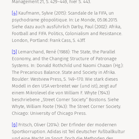
Management 21, S. 429–449, hier S. 443.
[4]
Kaufmann, Sylvie (2015): Scandale de la FIFA, un
psychodrame géopolitique. In: Le Monde, 05.06.2015.
Siehe dazu auch ausführlich Darby, Paul (2002): Afrika,
Football and FIFA. Politics, Colonialism and Resistance.
London, Portland: Frank Cass, S. 43ff.
[5]
Lemarchand, René (1988): The State, the Parallel
Economy, and the Changing Structure of Patronage
Systems. In: Donald Rothchild und Naomi Chazan (Hg.):
The Precarious Balance. State and Society in Afrika.
Boulder: Westview Press, S. 149–170. Wie stark dieses
Modell in den USA verbreitet war (und ist), zeigt auf
einem Mikrolevel die von William F. Whyte (1943)
beschriebene „Street Corner Society“ Bostons. Siehe
Whyte, William Foote (1943): The Street Corner Society.
Chicago: University of Chicago Press.
[6]
Fritsch, Oliver (2014): Der Erfinder der modernen
Sportkorruption. Adidas ist Teil deutscher Fußballkultur
und eine Macht im Sport. Doch die Methoden des