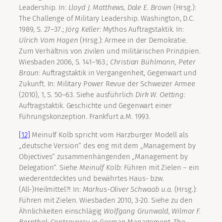
Leadership. In:
Lloyd J.
Matthews, Dale E.
Brown
(Hrsg.):
The Challenge of Military Leadership. Washington, D.C.
1989, S. 27–37.;
Jörg
Keller
: Mythos Auftragstaktik. In:
Ulrich
Vom Hagen
(Hrsg.): Armee in der Demokratie.
Zum Verhältnis von zivilen und militärischen Prinzipien.
Wiesbaden 2006, S. 141–163.;
Christian
Bühlmann, Peter
Braun
: Auftragstaktik in Vergangenheit, Gegenwart und
Zukunft. In: Military Power Revue der Schweizer Armee
(2010), 1, S. 50–63. Siehe ausführlich
Dirk W.
Oetting
:
Auftragstaktik. Geschichte und Gegenwart einer
Führungskonzeption. Frankfurt a.M. 1993.
[12]
Meinulf Kolb spricht vom Harzburger Modell als
„deutsche Version“ des eng mit dem „Management by
Objectives“ zusammenhängenden „Management by
Delegation“. Siehe
Meinulf
Kolb
: Führen mit Zielen – ein
wiederentdecktes und bewährtes Haus- bzw.
(All-)Heilmittel?! In:
Markus-Oliver
Schwaab u.a.
(Hrsg.):
Führen mit Zielen. Wiesbaden 2010, 3-20. Siehe zu den
Ähnlichkeiten einschlägig
Wolfgang
Grunwald, Wilmar F.