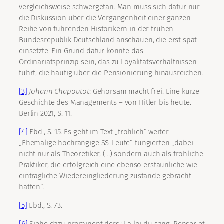
vergleichsweise schwergetan. Man muss sich dafür nur
die Diskussion über die Vergangenheit einer ganzen
Reihe von führenden Historikern in der frühen
Bundesrepublik Deutschland anschauen, die erst spät
einsetzte. Ein Grund dafür könnte das
Ordinariatsprinzip sein, das zu Loyalitätsverhältnissen
führt, die häufig über die Pensionierung hinausreichen.
[3]
Johann
Chapoutot
: Gehorsam macht frei. Eine kurze
Geschichte des Managements – von Hitler bis heute.
Berlin 2021, S. 11.
[4]
Ebd., S. 15. Es geht im Text „fröhlich“ weiter.
„Ehemalige hochrangige SS-Leute“ fungierten „dabei
nicht nur als Theoretiker, (…) sondern auch als fröhliche
Praktiker, die erfolgreich eine ebenso erstaunliche wie
einträgliche Wiedereingliederung zustande gebracht
hatten“.
[5]
Ebd., S. 73.