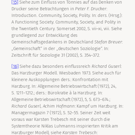
[15]
Siehe zum Einfluss von Tönnies auf das Denken von
Drucker seine Betrachtungen in
Peter F.
Drucker
:
Introduction. Community, Society, Polity. In:
ders.
(Hrsg.):
A Functioning Society. Community, Society, and Polity in
the Twentieth Century. Somerset 2002, S. vii–xi, viii. Siehe
grundlegend zur Entwicklung des
Gemeinschaftsgedankens in Deutschland
Stefan
Breuer
:
„Gemeinschaft“ in der „deutschen Soziologie“. In:
Zeitschrift für Soziologie 31 (2002), S. 354–372.
[16]
Siehe dazu besonders einflussreich
Richard
Guserl
:
Das Harzburger Modell. Wiesbaden 1973. Siehe auch für
kleinere Auskopplungen ders.: Konfrontation mit
Harzburg. In: Allgemeine Betriebswirtschaft (1972), 24,
S. 1211–1212.; ders.: Bürokratie à la Harzburg. In:
Allgemeine Betriebswirtschaft (1972), 5, S. 673–674.;
Richard
Guserl, Achim
Hofmann
: Kampf um Harzburg. In:
Managermagazin 7 (1972), S. 52–55. Seiner Zeit weit
voraus war Karsten Trebesch mit seiner durch die
Systemtheorie Niklas Luhmanns inspirierten Kritik am
Harzburger Modell; siehe
Karsten
Trebesch
: