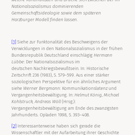
Nationalsozialismus dominierenden
Gemeinschaftsideologie sowie dem späteren
Harzburger Modell finden lassen.
[1]
Siehe zur Funktonalität des Beschweigens der
Verwicklungen in den Nationalsozialismus in der frühen
Bundesrepublik Deutschland einschlägig
Hermann
Lübbe
: Der Nationalsozialismus im
deutschen Nachkriegsbewußtsein. In: Historische
Zeitschrift 236 (1983), S. 579–599. Aus einer stärker
soziologischen Perspektive für ein ähnliches Argument
siehe
Werner
Bergmann
: Kommunikationslatenz und
Vergangenheitsbewältigung. In:
Helmut
König, Michael
Kohlstruck, Andreas
Wöll
(Hrsg.):
Vergangenheitsbewältigung am Ende des zwanzigsten
Jahrhunderts. Opladen 1998, S. 393–408.
[2]
Interessanterweise haben sich gerade die
Wissenschaftler mit der Aufarbeitung ihrer Geschichte