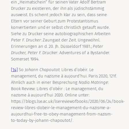
ein „Heimatschein“ für seinen Vater Adolf Bertram
Drucker zu existieren, der ihn als jüdischstämmig
ausweist. Es scheint jedoch klar zu sein, dass seine
Eltern vor seiner Geburt zum Protestantismus
konvertierten und er selbst christlich getauft wurde.
Siehe zu Drucker seine autobiographischen Arbeiten
Peter F.
Drucker
: Zaungast der Zeit. Ungewöhnl.
Erinnerungen an d. 20. Jh. Düsseldorf 1981.;
Peter
Drucker, Peter F.
Drucker
: Adventures of a Bystander.
Somerset 1994.
[14]
So
Johann
Chapoutot
: Libres d’obéir. Le
management, du nazisme à aujourd’hui. Paris 2020, 121f.
Ähnlich auch in einer Besprechung
Nadia
Matringe
:
Book Review: Libres d’obéir : Le management, du
nazisme à aujourd’hui 2020. Online unter:
https://blogs.lse.ac.uk/lsereviewofbooks/2020/06/24/book-
review-libres-dobeir-le-management-du-nazisme-a-
aujourdhui-free-to-obey-management-from-nazism-
to-today-by-johann-chapoutot/.