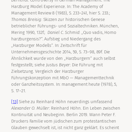
Bernthal
: Controversy in German Management. The
Harzburg Model Experience. In: The Academy of
Management Review 8 (1983), S. 233–241, hier S. 233.;
Thomas
Breisig
: Skizzen zur historischen Genese
betrieblicher Führungs- und Sozialtechniken. München,
Mering 1990, 132f.;
Daniel C.
Schmid
: „Quo vadis, Homo
harzburgensis?“. Aufstieg und Niedergang des
„Harzburger Modells“. In: Zeitschrift für
Unternehmensgeschichte 2014, 59, S. 73–98, 89f. Die
Ähnlichkeit wurde von den „Harzburgern“ auch selbst
festgestellt; siehe
Justus
Beyer
: Die Führung mit
Zielsetzung. Vergleich der Harzburger
Führungskonzeption mit MbO — Managementtechnik
oder Ganzheitssystem. In: management heute (1978), 5,
S. 17–21.
[13]
Siehe zu Reinhard Höhn neuerdings umfassend
Alexander O.
Müller
: Reinhard Höhn. Ein Leben zwischen
Kontinuität und Neubeginn. Berlin 2019. Wann Peter F.
Druckers Familie vom jüdischen zum protestantischen
Glauben gewechselt ist, ist nicht ganz geklärt. Es scheint