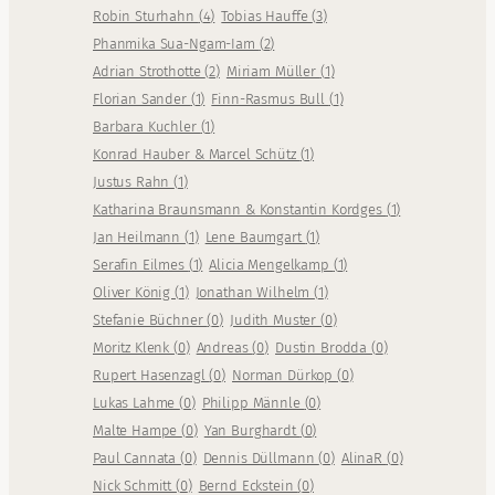
Robin Sturhahn
(
4
)
Tobias Hauffe
(
3
)
Phanmika Sua-Ngam-Iam
(
2
)
Adrian Strothotte
(
2
)
Miriam Müller
(
1
)
Florian Sander
(
1
)
Finn-Rasmus Bull
(
1
)
Barbara Kuchler
(
1
)
Konrad Hauber & Marcel Schütz
(
1
)
Justus Rahn
(
1
)
Katharina Braunsmann & Konstantin Kordges
(
1
)
Jan Heilmann
(
1
)
Lene Baumgart
(
1
)
Serafin Eilmes
(
1
)
Alicia Mengelkamp
(
1
)
Oliver König
(
1
)
Jonathan Wilhelm
(
1
)
Stefanie Büchner
(
0
)
Judith Muster
(
0
)
Moritz Klenk
(
0
)
Andreas
(
0
)
Dustin Brodda
(
0
)
Rupert Hasenzagl
(
0
)
Norman Dürkop
(
0
)
Lukas Lahme
(
0
)
Philipp Männle
(
0
)
Malte Hampe
(
0
)
Yan Burghardt
(
0
)
Paul Cannata
(
0
)
Dennis Düllmann
(
0
)
AlinaR
(
0
)
Nick Schmitt
(
0
)
Bernd Eckstein
(
0
)