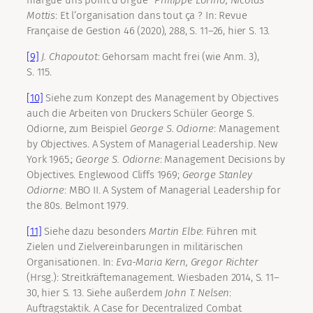
margue uns point d’orgue“
Philippe
Lorino, Nicolas
Mottis
: Et l’organisation dans tout ça ? In: Revue
Française de Gestion 46 (2020), 288, S. 11–26, hier S. 13.
[9]
J.
Chapoutot
: Gehorsam macht frei (wie Anm. 3),
S. 115.
[10]
Siehe zum Konzept des Management by Objectives
auch die Arbeiten von Druckers Schüler George S.
Odiorne, zum Beispiel
George S.
Odiorne
: Management
by Objectives. A System of Managerial Leadership. New
York 1965.;
George S.
Odiorne
: Management Decisions by
Objectives. Englewood Cliffs 1969;
George Stanley
Odiorne
: MBO II. A System of Managerial Leadership for
the 80s. Belmont 1979.
[11]
Siehe dazu besonders
Martin
Elbe
: Führen mit
Zielen und Zielvereinbarungen in militärischen
Organisationen. In:
Eva-Maria
Kern, Gregor
Richter
(Hrsg.): Streitkräftemanagement. Wiesbaden 2014, S. 11–
30, hier S. 13. Siehe außerdem
John T.
Nelsen
:
Auftragstaktik. A Case for Decentralized Combat