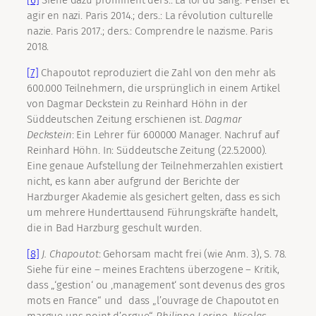
[6]
Siehe dazu prominent ders.: La loi du sang. Penser et
agir en nazi. Paris 2014.; ders.: La révolution culturelle
nazie. Paris 2017.; ders.: Comprendre le nazisme. Paris
2018.
[7]
Chapoutot reproduziert die Zahl von den mehr als
600.000 Teilnehmern, die ursprünglich in einem Artikel
von Dagmar Deckstein zu Reinhard Höhn in der
Süddeutschen Zeitung erschienen ist.
Dagmar
Deckstein
: Ein Lehrer für 600000 Manager. Nachruf auf
Reinhard Höhn. In: Süddeutsche Zeitung (22.5.2000).
Eine genaue Aufstellung der Teilnehmerzahlen existiert
nicht, es kann aber aufgrund der Berichte der
Harzburger Akademie als gesichert gelten, dass es sich
um mehrere Hunderttausend Führungskräfte handelt,
die in Bad Harzburg geschult wurden.
[8]
J.
Chapoutot
: Gehorsam macht frei (wie Anm. 3), S. 78.
Siehe für eine – meines Erachtens überzogene – Kritik,
dass „‘gestion‘ ou ‚management‘ sont devenus des gros
mots en France“ und dass „l’ouvrage de Chapoutot en