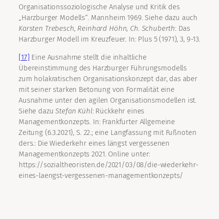
Organisationssoziologische Analyse und Kritik des
„Harzburger Modells“. Mannheim 1969. Siehe dazu auch
Karsten
Trebesch, Reinhard
Höhn, Ch.
Schuberth
: Das
Harzburger Modell im Kreuzfeuer. In: Plus 5 (1971), 3, 9-13.
[17]
Eine Ausnahme stellt die inhaltliche
Übereinstimmung des Harzburger Führungsmodells
zum holakratischen Organisationskonzept dar, das aber
mit seiner starken Betonung von Formalität eine
Ausnahme unter den agilen Organisationsmodellen ist.
Siehe dazu
Stefan
Kühl
: Rückkehr eines
Managementkonzepts. In: Frankfurter Allgemeine
Zeitung (6.3.2021), S. 22.; eine Langfassung mit Fußnoten
ders.: Die Wiederkehr eines längst vergessenen
Managementkonzepts 2021. Online unter:
https://sozialtheoristen.de/2021/03/08/die-wiederkehr-
eines-laengst-vergessenen-managementkonzepts/