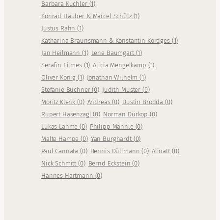
Barbara Kuchler
(
1
)
Konrad Hauber & Marcel Schütz
(
1
)
Justus Rahn
(
1
)
Katharina Braunsmann & Konstantin Kordges
(
1
)
Jan Heilmann
(
1
)
Lene Baumgart
(
1
)
Serafin Eilmes
(
1
)
Alicia Mengelkamp
(
1
)
Oliver König
(
1
)
Jonathan Wilhelm
(
1
)
Stefanie Büchner
(
0
)
Judith Muster
(
0
)
Moritz Klenk
(
0
)
Andreas
(
0
)
Dustin Brodda
(
0
)
Rupert Hasenzagl
(
0
)
Norman Dürkop
(
0
)
Lukas Lahme
(
0
)
Philipp Männle
(
0
)
Malte Hampe
(
0
)
Yan Burghardt
(
0
)
Paul Cannata
(
0
)
Dennis Düllmann
(
0
)
AlinaR
(
0
)
Nick Schmitt
(
0
)
Bernd Eckstein
(
0
)
Hannes Hartmann
(
0
)