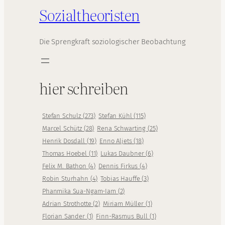
Sozialtheoristen
Die Sprengkraft soziologischer Beobachtung
hier schreiben
Stefan Schulz
(
273
)
Stefan Kühl
(
115
)
Marcel Schütz
(
28
)
Rena Schwarting
(
25
)
Henrik Dosdall
(
19
)
Enno Aljets
(
18
)
Thomas Hoebel
(
11
)
Lukas Daubner
(
6
)
Felix M. Bathon
(
4
)
Dennis Firkus
(
4
)
Robin Sturhahn
(
4
)
Tobias Hauffe
(
3
)
Phanmika Sua-Ngam-Iam
(
2
)
Adrian Strothotte
(
2
)
Miriam Müller
(
1
)
Florian Sander
(
1
)
Finn-Rasmus Bull
(
1
)