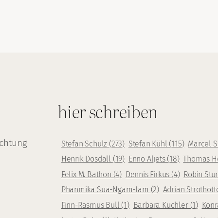
hier schreiben
achtung
Stefan Schulz
(
273
)
Stefan Kühl
(
115
)
Marcel 
Henrik Dosdall
(
19
)
Enno Aljets
(
18
)
Thomas H
Felix M. Bathon
(
4
)
Dennis Firkus
(
4
)
Robin Stu
Phanmika Sua-Ngam-Iam
(
2
)
Adrian Strothot
Finn-Rasmus Bull
(
1
)
Barbara Kuchler
(
1
)
Konr