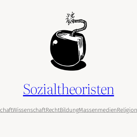
Sozialtheoristen
chaft
Wissenschaft
Recht
Bildung
Massenmedien
Religio