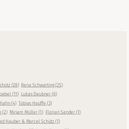
Schütz
(
28
)
Rena Schwarting
(
25
)
oebel
(
11
)
Lukas Daubner
(
6
)
rhahn
(
4
)
Tobias Hauffe
(
3
)
te
(
2
)
Miriam Müller
(
1
)
Florian Sander
(
1
)
ad Hauber & Marcel Schütz
(
1
)