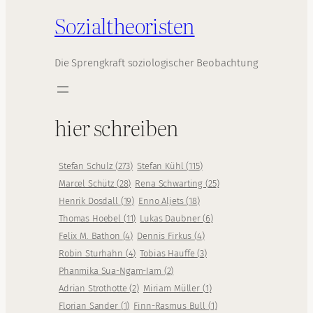
Sozialtheoristen
Die Sprengkraft soziologischer Beobachtung
hier schreiben
Stefan Schulz
(
273
)
Stefan Kühl
(
115
)
Marcel Schütz
(
28
)
Rena Schwarting
(
25
)
Henrik Dosdall
(
19
)
Enno Aljets
(
18
)
Thomas Hoebel
(
11
)
Lukas Daubner
(
6
)
Felix M. Bathon
(
4
)
Dennis Firkus
(
4
)
Robin Sturhahn
(
4
)
Tobias Hauffe
(
3
)
Phanmika Sua-Ngam-Iam
(
2
)
Adrian Strothotte
(
2
)
Miriam Müller
(
1
)
Florian Sander
(
1
)
Finn-Rasmus Bull
(
1
)