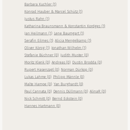
Barbara Kuchler
(
1
)
Konrad Hauber & Marcel Schütz
(
1
)
Justus Rahn
(
1
)
Katharina Braunsmann & Konstantin Kordges
(
1
)
Jan Heilmann
(
1
)
Lene Baumgart
(
1
)
Serafin Eilmes
(
1
)
Alicia Mengelkamp
(
1
)
Oliver König
(
1
)
Jonathan Wilhelm
(
1
)
Stefanie Büchner
(
0
)
Judith Muster
(
0
)
Moritz Klenk
(
0
)
Andreas
(
0
)
Dustin Brodda
(
0
)
Rupert Hasenzagl
(
0
)
Norman Dürkop
(
0
)
Lukas Lahme
(
0
)
Philipp Männle
(
0
)
Malte Hampe
(
0
)
Yan Burghardt
(
0
)
Paul Cannata
(
0
)
Dennis Düllmann
(
0
)
AlinaR
(
0
)
Nick Schmitt
(
0
)
Bernd Eckstein
(
0
)
Hannes Hartmann
(
0
)