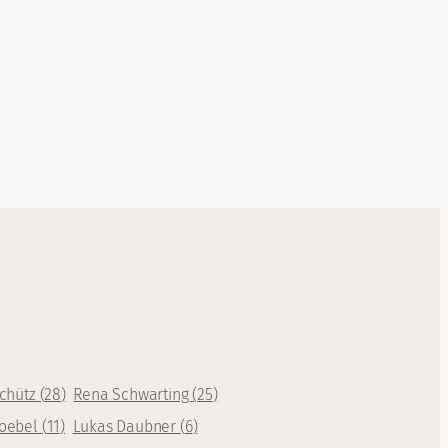
Schütz
(
28
)
Rena Schwarting
(
25
)
oebel
(
11
)
Lukas Daubner
(
6
)