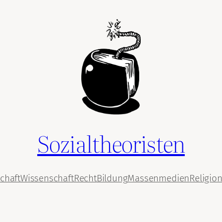
Sozialtheoristen
chaft
Wissenschaft
Recht
Bildung
Massenmedien
Religio