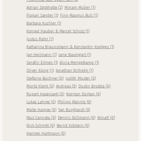
Adrian Strothotte
(
2
)
Miriam Müller
(
1
)
Florian Sander
(
1
)
Finn-Rasmus Bull
(
1
)
Barbara Kuchler
(
1
)
Konrad Hauber & Marcel Schütz
(
1
)
Justus Rahn
(
1
)
Katharina Braunsmann & Konstantin Kordges
(
1
)
Jan Heilmann
(
1
)
Lene Baumgart
(
1
)
Serafin Eilmes
(
1
)
Alicia Mengelkamp
(
1
)
Oliver König
(
1
)
Jonathan Wilhelm
(
1
)
Stefanie Büchner
(
0
)
Judith Muster
(
0
)
Moritz Klenk
(
0
)
Andreas
(
0
)
Dustin Brodda
(
0
)
Rupert Hasenzagl
(
0
)
Norman Dürkop
(
0
)
Lukas Lahme
(
0
)
Philipp Männle
(
0
)
Malte Hampe
(
0
)
Yan Burghardt
(
0
)
Paul Cannata
(
0
)
Dennis Düllmann
(
0
)
AlinaR
(
0
)
Nick Schmitt
(
0
)
Bernd Eckstein
(
0
)
Hannes Hartmann
(
0
)