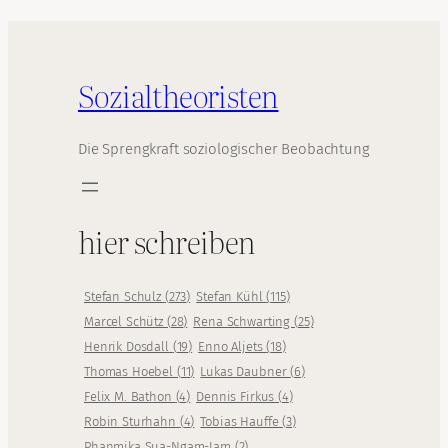
Sozialtheoristen
Die Sprengkraft soziologischer Beobachtung
hier schreiben
Stefan Schulz
(
273
)
Stefan Kühl
(
115
)
Marcel Schütz
(
28
)
Rena Schwarting
(
25
)
Henrik Dosdall
(
19
)
Enno Aljets
(
18
)
Thomas Hoebel
(
11
)
Lukas Daubner
(
6
)
Felix M. Bathon
(
4
)
Dennis Firkus
(
4
)
Robin Sturhahn
(
4
)
Tobias Hauffe
(
3
)
Phanmika Sua-Ngam-Iam
(
2
)