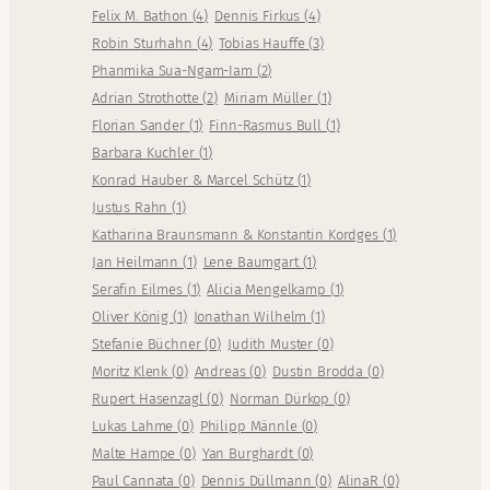
Felix M. Bathon
(
4
)
Dennis Firkus
(
4
)
Robin Sturhahn
(
4
)
Tobias Hauffe
(
3
)
Phanmika Sua-Ngam-Iam
(
2
)
Adrian Strothotte
(
2
)
Miriam Müller
(
1
)
Florian Sander
(
1
)
Finn-Rasmus Bull
(
1
)
Barbara Kuchler
(
1
)
Konrad Hauber & Marcel Schütz
(
1
)
Justus Rahn
(
1
)
Katharina Braunsmann & Konstantin Kordges
(
1
)
Jan Heilmann
(
1
)
Lene Baumgart
(
1
)
Serafin Eilmes
(
1
)
Alicia Mengelkamp
(
1
)
Oliver König
(
1
)
Jonathan Wilhelm
(
1
)
Stefanie Büchner
(
0
)
Judith Muster
(
0
)
Moritz Klenk
(
0
)
Andreas
(
0
)
Dustin Brodda
(
0
)
Rupert Hasenzagl
(
0
)
Norman Dürkop
(
0
)
Lukas Lahme
(
0
)
Philipp Männle
(
0
)
Malte Hampe
(
0
)
Yan Burghardt
(
0
)
Paul Cannata
(
0
)
Dennis Düllmann
(
0
)
AlinaR
(
0
)