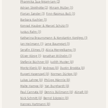
Phanmika Sua-Ngam-Iam
(
2
)
Adrian Strothotte
(
2
)
Miriam Müller
(
1
)
Florian Sander
(
1
)
Finn-Rasmus Bull
(
1
)
Barbara Kuchler
(
1
)
Konrad Hauber & Marcel Schütz
(
1
)
Justus Rahn
(
1
)
Katharina Braunsmann & Konstantin Kordges
(
1
)
Jan Heilmann
(
1
)
Lene Baumgart
(
1
)
Serafin Eilmes
(
1
)
Alicia Mengelkamp
(
1
)
Oliver König
(
1
)
Jonathan Wilhelm
(
1
)
Stefanie Büchner
(
0
)
Judith Muster
(
0
)
Moritz Klenk
(
0
)
Andreas
(
0
)
Dustin Brodda
(
0
)
Rupert Hasenzagl
(
0
)
Norman Dürkop
(
0
)
Lukas Lahme
(
0
)
Philipp Männle
(
0
)
Malte Hampe
(
0
)
Yan Burghardt
(
0
)
Paul Cannata
(
0
)
Dennis Düllmann
(
0
)
AlinaR
(
0
)
Nick Schmitt
(
0
)
Bernd Eckstein
(
0
)
Hannes Hartmann
(
0
)