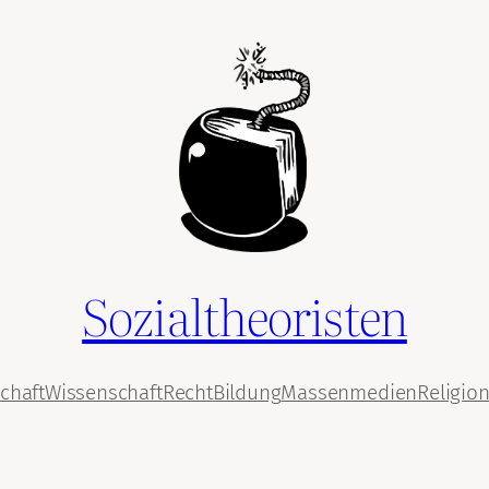
Sozialtheoristen
chaft
Wissenschaft
Recht
Bildung
Massenmedien
Religio