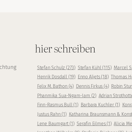
hier schreiben
achtung
Stefan Schulz
(
273
)
Stefan Kühl
(
115
)
Marcel 
Henrik Dosdall
(
19
)
Enno Aljets
(
18
)
Thomas H
Felix M. Bathon
(
4
)
Dennis Firkus
(
4
)
Robin Stu
Phanmika Sua-Ngam-Iam
(
2
)
Adrian Strothot
Finn-Rasmus Bull
(
1
)
Barbara Kuchler
(
1
)
Konr
Justus Rahn
(
1
)
Katharina Braunsmann & Kons
Lene Baumgart
(
1
)
Serafin Eilmes
(
1
)
Alicia 