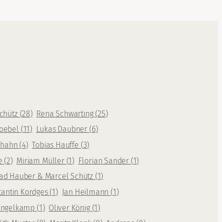
Schütz
(
28
)
Rena Schwarting
(
25
)
oebel
(
11
)
Lukas Daubner
(
6
)
rhahn
(
4
)
Tobias Hauffe
(
3
)
te
(
2
)
Miriam Müller
(
1
)
Florian Sander
(
1
)
ad Hauber & Marcel Schütz
(
1
)
tantin Kordges
(
1
)
Jan Heilmann
(
1
)
Mengelkamp
(
1
)
Oliver König
(
1
)