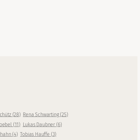
Schütz
(
28
)
Rena Schwarting
(
25
)
oebel
(
11
)
Lukas Daubner
(
6
)
rhahn
(
4
)
Tobias Hauffe
(
3
)