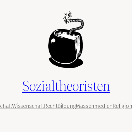
Sozialtheoristen
chaft
Wissenschaft
Recht
Bildung
Massenmedien
Religio