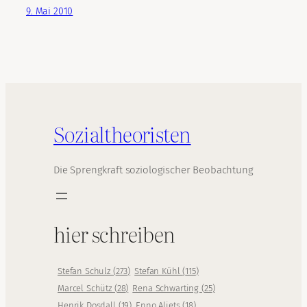
9. Mai 2010
Sozialtheoristen
Die Sprengkraft soziologischer Beobachtung
hier schreiben
Stefan Schulz
(
273
)
Stefan Kühl
(
115
)
Marcel Schütz
(
28
)
Rena Schwarting
(
25
)
Henrik Dosdall
(
19
)
Enno Aljets
(
18
)