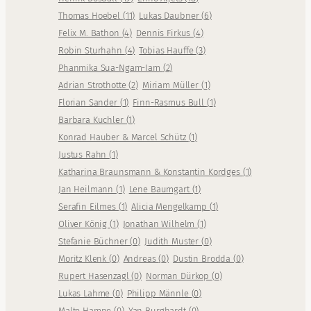
Thomas Hoebel
(
11
)
Lukas Daubner
(
6
)
Felix M. Bathon
(
4
)
Dennis Firkus
(
4
)
Robin Sturhahn
(
4
)
Tobias Hauffe
(
3
)
Phanmika Sua-Ngam-Iam
(
2
)
Adrian Strothotte
(
2
)
Miriam Müller
(
1
)
Florian Sander
(
1
)
Finn-Rasmus Bull
(
1
)
Barbara Kuchler
(
1
)
Konrad Hauber & Marcel Schütz
(
1
)
Justus Rahn
(
1
)
Katharina Braunsmann & Konstantin Kordges
(
1
)
Jan Heilmann
(
1
)
Lene Baumgart
(
1
)
Serafin Eilmes
(
1
)
Alicia Mengelkamp
(
1
)
Oliver König
(
1
)
Jonathan Wilhelm
(
1
)
Stefanie Büchner
(
0
)
Judith Muster
(
0
)
Moritz Klenk
(
0
)
Andreas
(
0
)
Dustin Brodda
(
0
)
Rupert Hasenzagl
(
0
)
Norman Dürkop
(
0
)
Lukas Lahme
(
0
)
Philipp Männle
(
0
)
Malte Hampe
(
0
)
Yan Burghardt
(
0
)